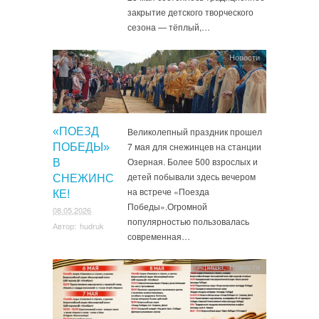
закрытие детского творческого
сезона — тёплый,…
Новости
«ПОЕЗД
Великолепный праздник прошел
7 мая для снежинцев на станции
ПОБЕДЫ»
Озерная. Более 500 взрослых и
В
детей побывали здесь вечером
СНЕЖИНС
на встрече «Поезда
КЕ!
Победы».Огромной
08.05.2026
популярностью пользовалась
Автор:
hudruk
современная…
Афиша
,
Новости