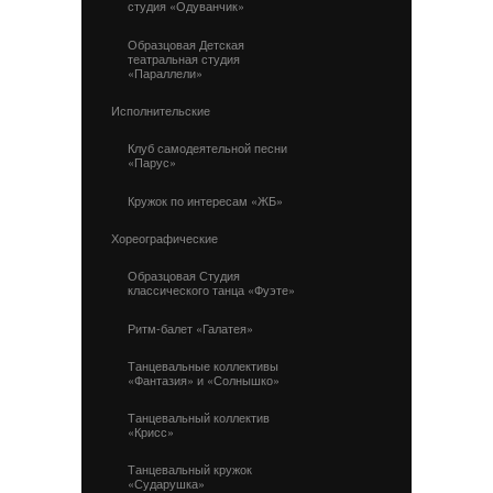
студия «Одуванчик»
Образцовая Детская
театральная студия
«Параллели»
Исполнительские
Клуб самодеятельной песни
«Парус»
Кружок по интересам «ЖБ»
Хореографические
Образцовая Студия
классического танца «Фуэте»
Ритм-балет «Галатея»
Танцевальные коллективы
«Фантазия» и «Солнышко»
Танцевальный коллектив
«Крисс»
Танцевальный кружок
«Сударушка»