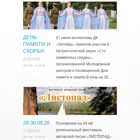
Новости
ДЕНЬ
21 июня коллективы ДК
«Октябрь» приняли участие в
ПАМЯТИ И
патриотической акции «Сто
СКОРБИ
зажжённых сердец»,
22.06.2026
организованной Молодёжным
Автор:
hudruk
центром и посвящённой Дню
памяти и скорби.В ночь на 22…
Афиша
,
Новости
28-30.08.26
Положение на 43-ий
региональный фестиваль
17.06.2026
авторской песни «ЛИСТОПАД»,
Автор:
hudruk