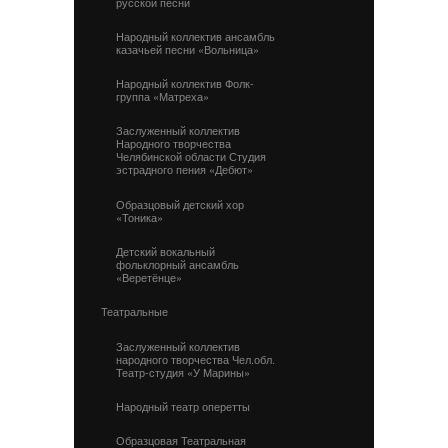
русской песни
Народный коллектив ансамбль
казачьей песни «Вольница»
Народный коллектив Фолк-
группа «Матреха»
Заслуженный коллектив
Народного творчества
Челябинской области Студия
эстрадного пения «Дебют»
Образцовый детский хор
«Тоника»
Детский вокальный
фольклорный ансамбль
«Веретёнце»
Театральные
Заслуженный коллектив
народного творчества Чел.обл.
Театр-студия «У Марины»
Народный театр оперетты
Образцовая Театральная