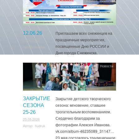
Афиша
,
Новости
12.06.26
Приглашаем всех снежинцев на
праздничные мероприятия,
01.06.2026
посвященные Дню РОССИИ и
Автор:
hudruk
Дню города Снежинска.
Новости
ЗАКРЫТИЕ
Закрытие детского творческого
сезона: мгновение, ставшее
СЕЗОНА
трогательным воспоминанием.
25-26
Сердечно благодарим за
25.05.2026
фотографии Алексея Иванова.
Автор:
hudruk
vk.com/album-46235089_31147…
23 мая состоялось традиционное