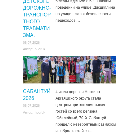
беседы с детьми о безопасном
ДЕТСКОГО
поведении на улице. Дисциплина
ДОРОЖНО-
на улице – залог безопасности
ТРАНСПОР
пешеходов,…
ТНОГО
ТРАВМАТИ
ЗМА.
08.07.2026
Автор:
hudruk
Новости
САБАНТУЙ
4 июля деревня Норкино
Аргаяшского округа стала
2026
центром притяжения тысяч
08.07.2026
гостей со всего региона!
Автор:
hudruk
Юбилейный, 70-й Сабантуй
прошёл с невероятным размахом
и собрал гостей со…