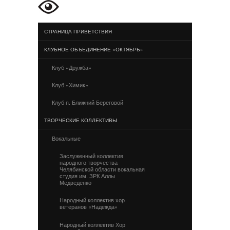
СТРАНИЦА ПРИВЕТСТВИЯ
КЛУБНОЕ ОБЪЕДИНЕНИЕ «ОКТЯБРЬ»
Клуб «Дружба»
Клуб «Химик»
Клуб п. Ближний Береговой
ТВОРЧЕСКИЕ КОЛЛЕКТИВЫ
Вокальные
Заслуженный коллектив
народного творчества
Челябинской области вокальная
студия им. ЗРК Аллы
Медведенко
Народный коллектив хор
ветеранов «Надежда»
Народный коллектив Хор