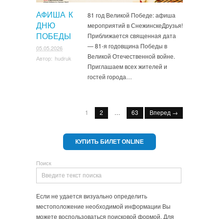
АФИША К
81 год Великой Победе: афиша
мероприятий в СнежинскеДрузья!
ДНЮ
Приближается священная дата
ПОБЕДЫ
— 81-я годовщина Победы в
05.05.2026
Великой Отечественной войне.
Автор:
hudruk
Приглашаем всех жителей и
гостей города…
1
2
…
63
Вперед →
КУПИТЬ БИЛЕТ ONLINE
Поиск
Если не удается визуально определить
местоположение необходимой информации Вы
можете воспользоваться поисковой формой. Для