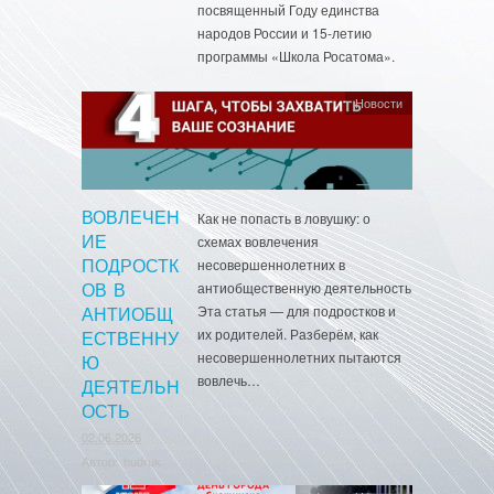
посвященный Году единства
народов России и 15-летию
программы «Школа Росатома».
Новости
ВОВЛЕЧЕН
Как не попасть в ловушку: о
схемах вовлечения
ИЕ
несовершеннолетних в
ПОДРОСТК
антиобщественную деятельность
ОВ В
Эта статья — для подростков и
АНТИОБЩ
их родителей. Разберём, как
ЕСТВЕННУ
несовершеннолетних пытаются
Ю
вовлечь…
ДЕЯТЕЛЬН
ОСТЬ
02.06.2026
Автор:
hudruk