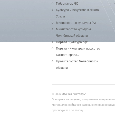
Губернатор ЧО
Культура и искусство Южного
Урала
Министерство культуры РФ
Министерство культуры
Челябинской области
Портал "Культура.рф"
Портал «Культура и искусство
Южного Урала»
Правительство Челябинской
области
© 2026
МАУ КО "Октябрь"
Все права защищены, копирование и перепечат
материалов сайта без разрешения правооблад
преследуется по закону.