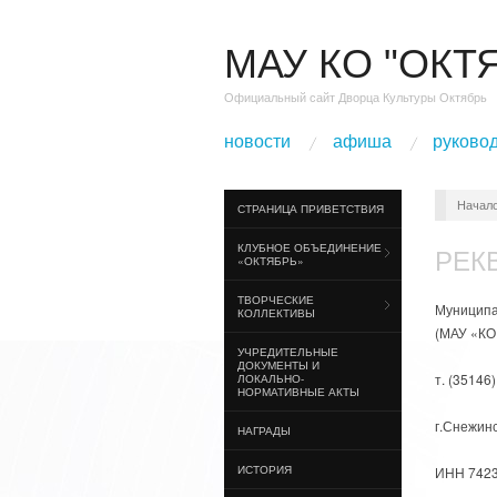
МАУ КО "ОКТ
Официальный сайт Дворца Культуры Октябрь
новости
афиша
руково
Начал
СТРАНИЦА ПРИВЕТСТВИЯ
КЛУБНОЕ ОБЪЕДИНЕНИЕ
РЕК
«ОКТЯБРЬ»
ТВОРЧЕСКИЕ
Муниципа
КОЛЛЕКТИВЫ
(МАУ «КО
УЧРЕДИТЕЛЬНЫЕ
ДОКУМЕНТЫ И
т. (35146)
ЛОКАЛЬНО-
НОРМАТИВНЫЕ АКТЫ
г.Снежинс
НАГРАДЫ
ИСТОРИЯ
ИНН 7423