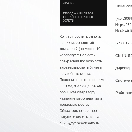
ДИАЛОГ
Финансов
ПРОДАЖА БИЛЕТОВ
ОНЛАЙН И ПЛАТНЫЕ
(л.сч.30
УСЛУГИ
№ р/с 03
№ к/с 40
Хотите посетить одно из
наших мероприятий
БИК 0175
компанией (не менее 10
человек)? У Вас есть
ОКЦ № 5 У
прекрасная возможность
зарезервировать билеты
Директор
на удобные места.
Позвоните по телефонам:
Система 
9-10-53, 9-37-87, 9-84-48
сообщите оператору
Работаем
название мероприятия и
желаемые места.
Обязательно заранее
выкупите билеты, иначе
они будут реализованы.