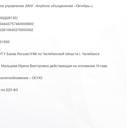
ое управление (МАУ «Клубное объединение «Октябрь»)
696ЩШ9130)
234643757460006900
102810645370000062
01500
ГУ Банка России//УФК по Челябинской области г. Челябинск
 Мальцева Ирина Викторовна действующая на основании Устава.
налогообложения – ОСНО
 по 223-ФЗ