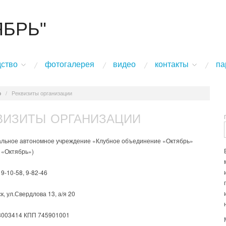
ЯБРЬ"
дство
фотогалерея
видео
контакты
па
о
/
Реквизиты организации
ВИЗИТЫ ОРГАНИЗАЦИИ
льное автономное учреждение «Клубное объединение «Октябрь»
 «Октябрь»)
 9-10-58, 9-82-46
к, ул.Свердлова 13, а/я 20
003414 КПП 745901001