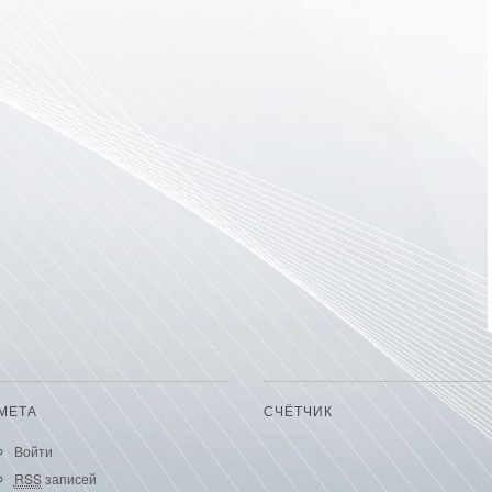
МЕТА
СЧЁТЧИК
Войти
RSS
записей