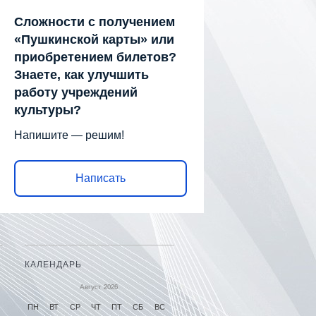
Сложности с получением
«Пушкинской карты» или
приобретением билетов?
Знаете, как улучшить
работу учреждений
культуры?
Напишите — решим!
Написать
КАЛЕНДАРЬ
Август 2026
ПН
ВТ
СР
ЧТ
ПТ
СБ
ВС