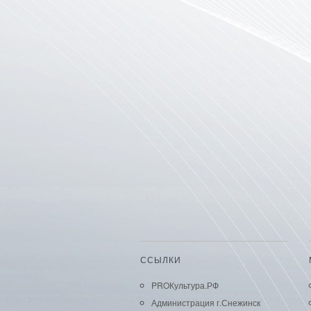
ССЫЛКИ
PROКультура.РФ
Администрация г.Снежинск