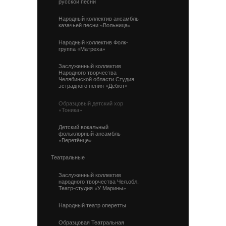
русской песни
Народный коллектив ансамбль
казачьей песни «Вольница»
Народный коллектив Фолк-
группа «Матреха»
Заслуженный коллектив
Народного творчества
Челябинской области Студия
эстрадного пения «Дебют»
Образцовый детский хор
«Тоника»
Детский вокальный
фольклорный ансамбль
«Веретёнце»
Театральные
Заслуженный коллектив
народного творчества Чел.обл.
Театр-студия «У Марины»
Народный театр оперетты
Образцовая Театральная