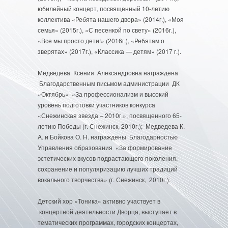
юбилейный концерт, посвященный 10-летию
коллектива «Ребята нашего двора» (2014г.), «Моя
семья» (2015г.), «С песенкой по свету» (2016г.),
«Все мы просто дети!» (2016г.), «Ребятам о
зверятах» (2017г.), «Классика — детям» (2017 г.).
Медведева Ксения Александровна награждена
Благодарственным письмом администрации ДК
«Октябрь» «За профессионализм и высокий
уровень подготовки участников конкурса
«Снежинская звезда – 2010г.», посвященного 65-
летию Победы (г. Снежинск, 2010г.); Медведева К.
А. и Бойкова О. Н. награждены Благодарностью
Управления образования «За формирование
эстетических вкусов подрастающего поколения,
сохранение и популяризацию лучших традиций
вокального творчества» (г. Снежинск, 2010г.).
Детский хор «Тоника» активно участвует в
концертной деятельности Дворца, выступает в
тематических программах, городских концертах,