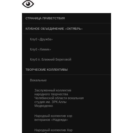
СТРАНИЦА ПРИВЕТСТВИЯ
КЛУБНОЕ ОБЪЕДИНЕНИЕ «ОКТЯБРЬ»
Клуб «Дружба»
Клуб «Химик»
Клуб п. Ближний Береговой
ТВОРЧЕСКИЕ КОЛЛЕКТИВЫ
Вокальные
Заслуженный коллектив
народного творчества
Челябинской области вокальная
студия им. ЗРК Аллы
Медведенко
Народный коллектив хор
ветеранов «Надежда»
Народный коллектив Хор