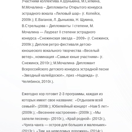
Участники коллектива А.Шунькина, М.Силкина,
М.Мочалина – Дипломанты Открытого конкурса
эстрадного вокала «Лиловый шар» (г. Копейск,
2009г.); Е.Ваганов, Л. Дынькова, Н. Щукина,
В.Стрельцова – Дипломанты l степени, М.
Мочалина — Лауреат ll степени эстрадного
конкурса «Снежинская звезда – 2009» (г. Снежинск,
2009г.); Диплом ретро-фестиваля детско-
юношеского вокального творчества «Веселый
ветер», номинация «Самые юные участники» (г.
Снежинск, 2010г.); М.Мочалина- Дипломант
Всероссийского детского конкурса эстрадной песни
«Звездный калейдоскоп», приз «Надежда» (г.
Челябинск, 2010г.).
Ежегодно хор готовит 2-3 программы, каждая из
которых имеет свое название: «Отдыхаем всей
семьей!» (2008г.); Юбилейный концерт «Нам 5 лет»
(2009г.); «Весеннее настроение» (2009г.); «Мы
запели песенку» (2010г.), «Край родной» (2012г.),
«Чунга-чанга — остров для больших и маленьких»
(2013г.), «Там, на неведомых дорожках» (2014г.),