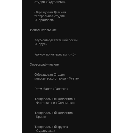
студия «Одуванчик»
Образцовая Детская
театральная студия
«Параллели»
Исполнительские
Клуб самодеятельной песни
«Парус»
Кружок по интересам «ЖБ»
Хореографические
Образцовая Студия
классического танца «Фуэте»
Ритм-балет «Галатея»
Танцевальные коллективы
«Фантазия» и «Солнышко»
Танцевальный коллектив
«Крисс»
Танцевальный кружок
«Сударушка»