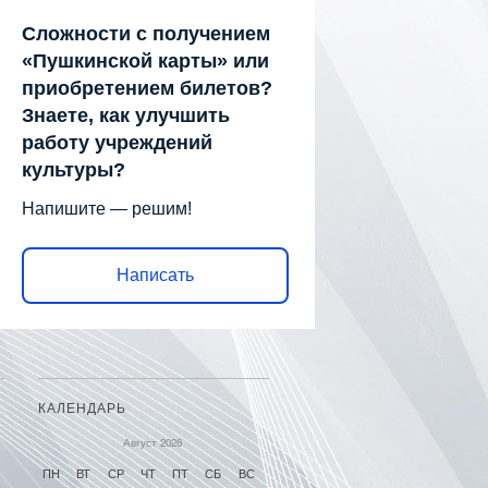
Сложности с получением
«Пушкинской карты» или
приобретением билетов?
Знаете, как улучшить
работу учреждений
культуры?
Напишите — решим!
Написать
КАЛЕНДАРЬ
Август 2026
ПН
ВТ
СР
ЧТ
ПТ
СБ
ВС