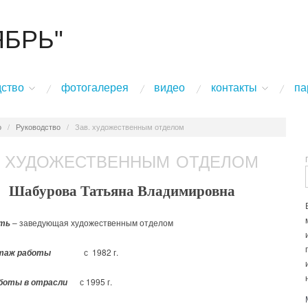
ЯБРЬ"
дство
фотогалерея
видео
контакты
па
о
/
Руководство
/
Зав. художественным отделом
. ХУДОЖЕСТВЕННЫМ ОТДЕЛОМ
Шабурова Татьяна Владимировна
– заведующая художественным отделом
сть
с 1982 г.
таж работы
с 1995 г.
боты в отрасли