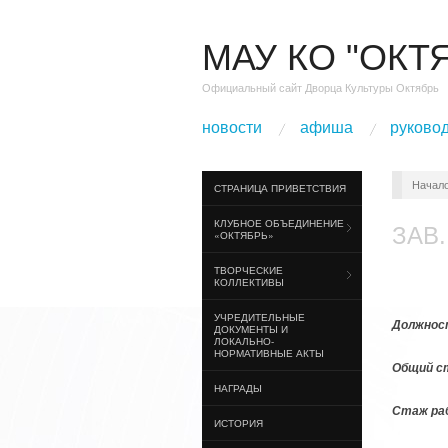
МАУ КО "ОКТ
Официальный сайт Дворца Культуры Октябрь
новости
афиша
руково
Начал
СТРАНИЦА ПРИВЕТСТВИЯ
КЛУБНОЕ ОБЪЕДИНЕНИЕ
ЗАВ
«ОКТЯБРЬ»
ТВОРЧЕСКИЕ
КОЛЛЕКТИВЫ
УЧРЕДИТЕЛЬНЫЕ
Должно
ДОКУМЕНТЫ И
ЛОКАЛЬНО-
НОРМАТИВНЫЕ АКТЫ
Общий с
НАГРАДЫ
Стаж ра
ИСТОРИЯ