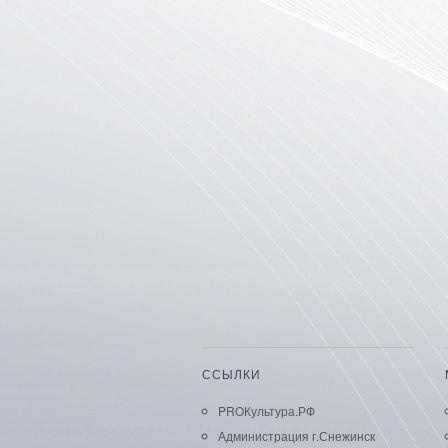
ССЫЛКИ
PROКультура.РФ
Администрация г.Снежинск