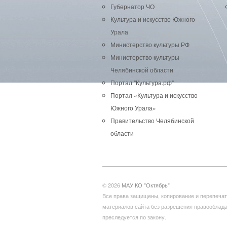
Губернатор ЧО
Культура и искусство Южного
Урала
Министерство культуры РФ
Министерство культуры
Челябинской области
Портал "Культура.рф"
Портал «Культура и искусство
Южного Урала»
Правительство Челябинской
области
© 2026
МАУ КО "Октябрь"
Все права защищены, копирование и перепечат
материалов сайта без разрешения правооблад
преследуется по закону.