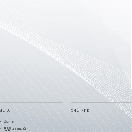
МЕТА
СЧЁТЧИК
Войти
RSS
записей