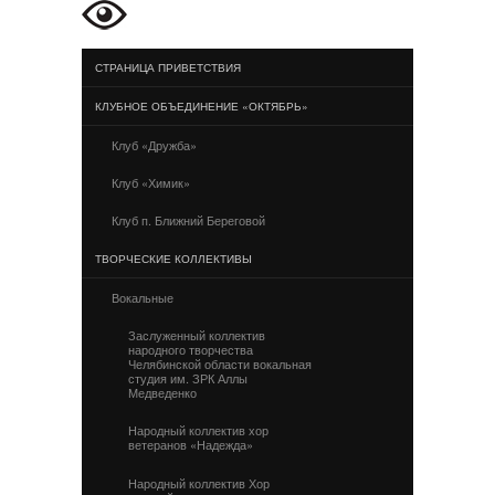
СТРАНИЦА ПРИВЕТСТВИЯ
КЛУБНОЕ ОБЪЕДИНЕНИЕ «ОКТЯБРЬ»
Клуб «Дружба»
Клуб «Химик»
Клуб п. Ближний Береговой
ТВОРЧЕСКИЕ КОЛЛЕКТИВЫ
Вокальные
Заслуженный коллектив
народного творчества
Челябинской области вокальная
студия им. ЗРК Аллы
Медведенко
Народный коллектив хор
ветеранов «Надежда»
Народный коллектив Хор