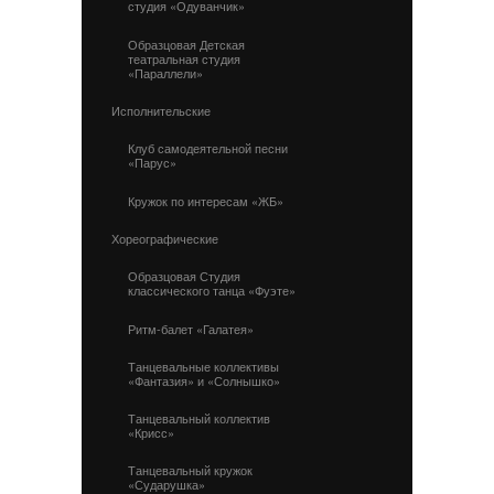
студия «Одуванчик»
Образцовая Детская
театральная студия
«Параллели»
Исполнительские
Клуб самодеятельной песни
«Парус»
Кружок по интересам «ЖБ»
Хореографические
Образцовая Студия
классического танца «Фуэте»
Ритм-балет «Галатея»
Танцевальные коллективы
«Фантазия» и «Солнышко»
Танцевальный коллектив
«Крисс»
Танцевальный кружок
«Сударушка»