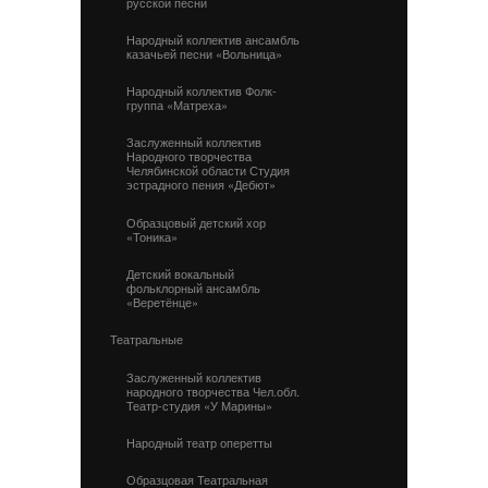
русской песни
Народный коллектив ансамбль
казачьей песни «Вольница»
Народный коллектив Фолк-
группа «Матреха»
Заслуженный коллектив
Народного творчества
Челябинской области Студия
эстрадного пения «Дебют»
Образцовый детский хор
«Тоника»
Детский вокальный
фольклорный ансамбль
«Веретёнце»
Театральные
Заслуженный коллектив
народного творчества Чел.обл.
Театр-студия «У Марины»
Народный театр оперетты
Образцовая Театральная