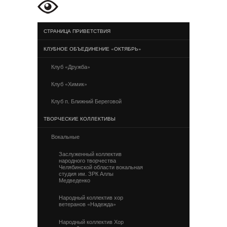
СТРАНИЦА ПРИВЕТСТВИЯ
КЛУБНОЕ ОБЪЕДИНЕНИЕ «ОКТЯБРЬ»
Клуб «Дружба»
Клуб «Химик»
Клуб п. Ближний Береговой
ТВОРЧЕСКИЕ КОЛЛЕКТИВЫ
Вокальные
Заслуженный коллектив
народного творчества
Челябинской области вокальная
студия им. ЗРК Аллы
Медведенко
Народный коллектив хор
ветеранов «Надежда»
Народный коллектив Хор