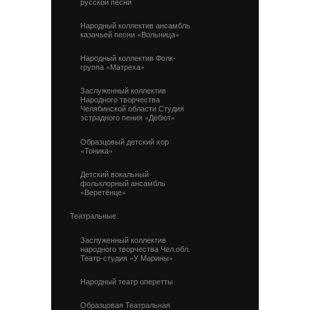
русской песни
Народный коллектив ансамбль
казачьей песни «Вольница»
Народный коллектив Фолк-
группа «Матреха»
Заслуженный коллектив
Народного творчества
Челябинской области Студия
эстрадного пения «Дебют»
Образцовый детский хор
«Тоника»
Детский вокальный
фольклорный ансамбль
«Веретёнце»
Театральные
Заслуженный коллектив
народного творчества Чел.обл.
Театр-студия «У Марины»
Народный театр оперетты
Образцовая Театральная