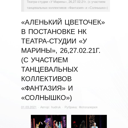
Театра-студии «У Марины», 26,27.02.21г. (с участием
танцевальных коллективов «Фантазия» и «Солнышко»)
«АЛЕНЬКИЙ ЦВЕТОЧЕК»
В ПОСТАНОВКЕ НК
ТЕАТРА-СТУДИИ «У
МАРИНЫ», 26,27.02.21Г.
(С УЧАСТИЕМ
ТАНЦЕВАЛЬНЫХ
КОЛЛЕКТИВОВ
«ФАНТАЗИЯ» И
«СОЛНЫШКО»)
01.03.2021
· Автор:
hudruk
· Рубрика:
Фотогалерея