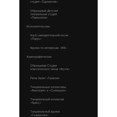
студия «Одуванчик»
Образцовая Детская
театральная студия
«Параллели»
Исполнительские
Клуб самодеятельной песни
«Парус»
Кружок по интересам «ЖБ»
Хореографические
Образцовая Студия
классического танца «Фуэте»
Ритм-балет «Галатея»
Танцевальные коллективы
«Фантазия» и «Солнышко»
Танцевальный коллектив
«Крисс»
Танцевальный кружок
«Сударушка»