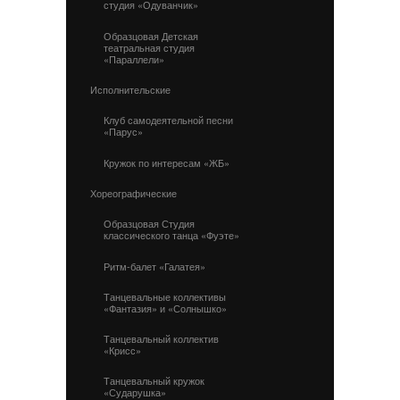
студия «Одуванчик»
Образцовая Детская
театральная студия
«Параллели»
Исполнительские
Клуб самодеятельной песни
«Парус»
Кружок по интересам «ЖБ»
Хореографические
Образцовая Студия
классического танца «Фуэте»
Ритм-балет «Галатея»
Танцевальные коллективы
«Фантазия» и «Солнышко»
Танцевальный коллектив
«Крисс»
Танцевальный кружок
«Сударушка»