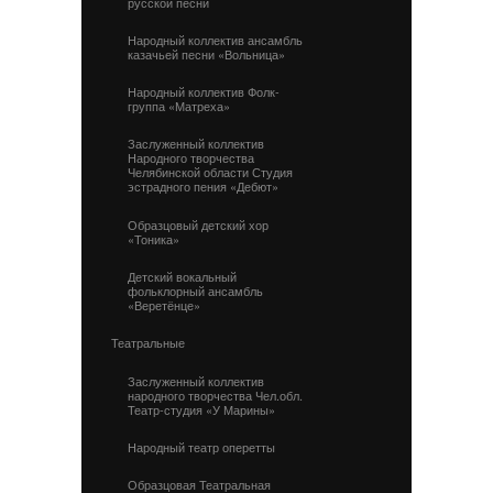
русской песни
Народный коллектив ансамбль
казачьей песни «Вольница»
Народный коллектив Фолк-
группа «Матреха»
Заслуженный коллектив
Народного творчества
Челябинской области Студия
эстрадного пения «Дебют»
Образцовый детский хор
«Тоника»
Детский вокальный
фольклорный ансамбль
«Веретёнце»
Театральные
Заслуженный коллектив
народного творчества Чел.обл.
Театр-студия «У Марины»
Народный театр оперетты
Образцовая Театральная