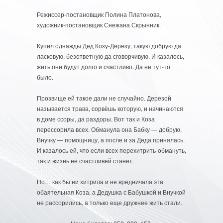
Режиссер-постановщик Полина Платонова,
художник-постановщик Снежана Скрынник.
Купил однажды Дед Козу-Дерезу, такую добрую да
ласковую, безответную да сговорчивую. И казалось,
жить они будут долго и счастливо. Да не тут-то
было.
Прозвище ей такое дали не случайно. Дерезой
называется трава, сорвёшь которую, и начинаются
в доме ссоры, да раздоры. Вот так и Коза
перессорила всех. Обманула она Бабку — добрую,
Внучку — помощницу, а после и за Деда принялась.
И казалось ей, что если всех перехитрить-обмануть,
так и жизнь её счастливей станет.
Но… как бы ни хитрила и не вредничала эта
обаятельная Коза, а Дедушка с Бабушкой и Внучкой
не рассорились, а только еще дружнее жить стали.