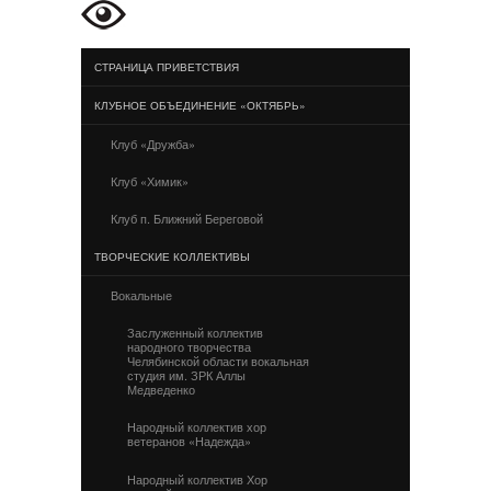
СТРАНИЦА ПРИВЕТСТВИЯ
КЛУБНОЕ ОБЪЕДИНЕНИЕ «ОКТЯБРЬ»
Клуб «Дружба»
Клуб «Химик»
Клуб п. Ближний Береговой
ТВОРЧЕСКИЕ КОЛЛЕКТИВЫ
Вокальные
Заслуженный коллектив
народного творчества
Челябинской области вокальная
студия им. ЗРК Аллы
Медведенко
Народный коллектив хор
ветеранов «Надежда»
Народный коллектив Хор