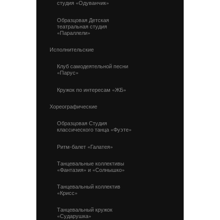
студия «Одуванчик»
Образцовая Детская
театральная студия
«Параллели»
Исполнительские
Клуб самодеятельной песни
«Парус»
Кружок по интересам «ЖБ»
Хореографические
Образцовая Студия
классического танца «Фуэте»
Ритм-балет «Галатея»
Танцевальные коллективы
«Фантазия» и «Солнышко»
Танцевальный коллектив
«Крисс»
Танцевальный кружок
«Сударушка»