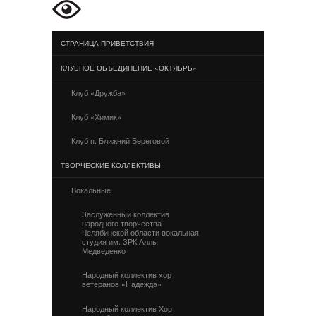
СТРАНИЦА ПРИВЕТСТВИЯ
КЛУБНОЕ ОБЪЕДИНЕНИЕ «ОКТЯБРЬ»
Клуб «Дружба»
Клуб «Химик»
Клуб п. Ближний Береговой
ТВОРЧЕСКИЕ КОЛЛЕКТИВЫ
Вокальные
Заслуженный коллектив
народного творчества
Челябинской области вокальная
студия им. ЗРК Аллы
Медведенко
Народный коллектив хор
ветеранов «Надежда»
Народный коллектив Хор