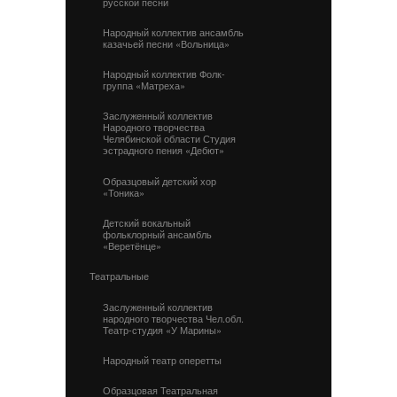
русской песни
Народный коллектив ансамбль
казачьей песни «Вольница»
Народный коллектив Фолк-
группа «Матреха»
Заслуженный коллектив
Народного творчества
Челябинской области Студия
эстрадного пения «Дебют»
Образцовый детский хор
«Тоника»
Детский вокальный
фольклорный ансамбль
«Веретёнце»
Театральные
Заслуженный коллектив
народного творчества Чел.обл.
Театр-студия «У Марины»
Народный театр оперетты
Образцовая Театральная