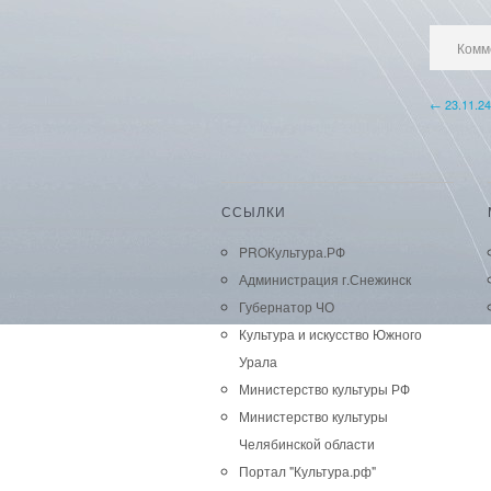
Комм
← 23.11.24
ССЫЛКИ
PROКультура.РФ
Администрация г.Снежинск
Губернатор ЧО
Культура и искусство Южного
Урала
Министерство культуры РФ
Министерство культуры
Челябинской области
Портал "Культура.рф"