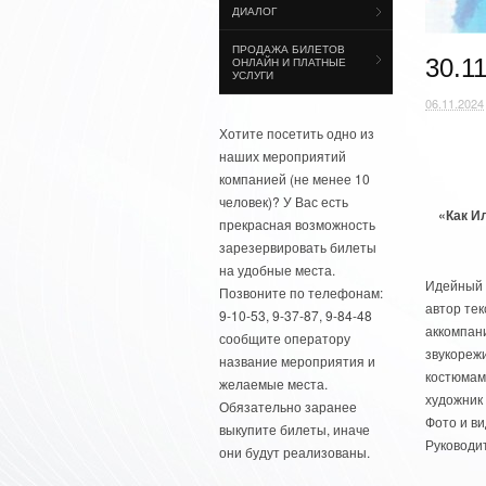
ДИАЛОГ
ПРОДАЖА БИЛЕТОВ
30.1
ОНЛАЙН И ПЛАТНЫЕ
УСЛУГИ
06.11.2024
Хотите посетить одно из
наших мероприятий
компанией (не менее 10
человек)? У Вас есть
«Как И
прекрасная возможность
зарезервировать билеты
на удобные места.
Идейный 
Позвоните по телефонам:
автор тек
9-10-53, 9-37-87, 9-84-48
аккомпани
сообщите оператору
звукореж
название мероприятия и
костюмам 
желаемые места.
художник
Обязательно заранее
Фото и ви
выкупите билеты, иначе
Руководит
они будут реализованы.