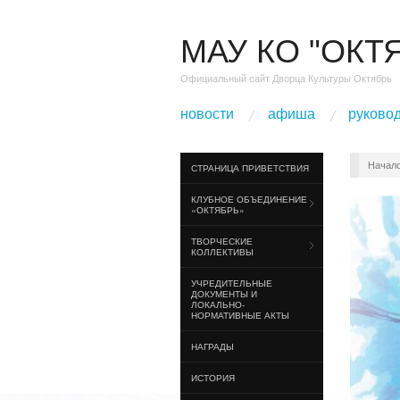
МАУ КО "ОКТ
Официальный сайт Дворца Культуры Октябрь
новости
афиша
руково
Начал
СТРАНИЦА ПРИВЕТСТВИЯ
КЛУБНОЕ ОБЪЕДИНЕНИЕ
«ОКТЯБРЬ»
ТВОРЧЕСКИЕ
КОЛЛЕКТИВЫ
УЧРЕДИТЕЛЬНЫЕ
ДОКУМЕНТЫ И
ЛОКАЛЬНО-
НОРМАТИВНЫЕ АКТЫ
НАГРАДЫ
ИСТОРИЯ