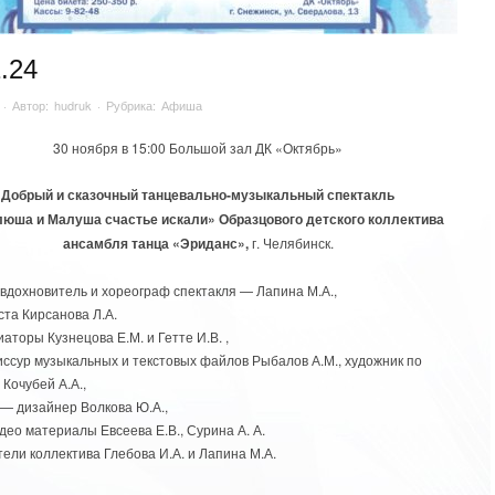
1.24
· Автор:
hudruk
· Рубрика:
Афиша
30 ноября в 15:00 Большой зал ДК «Октябрь»
Добрый и сказочный танцевально-музыкальный спектакль
люша и Малуша счастье искали» Образцового детского коллектива
ансамбля танца «Эриданс»,
г. Челябинск.
вдохновитель и хореограф спектакля — Лапина М.А.,
ста Кирсанова Л.А.
аторы Кузнецова Е.М. и Гетте И.В. ,
иссур музыкальных и текстовых файлов Рыбалов А.М., художник по
Кочубей А.А.,
 — дизайнер Волкова Ю.А.,
део материалы Евсеева Е.В., Сурина А. А.
ели коллектива Глебова И.А. и Лапина М.А.