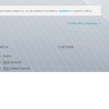
ентарии закрыты, но вы можете оставить
трекбек
со своего сайта.
2 ГРАН-ПРИ Снежинску →
МЕТА
СЧЁТЧИК
Войти
RSS
записей
RSS
комментариев