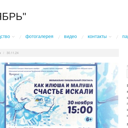
ЯБРЬ"
дство
фотогалерея
видео
контакты
па
о
/
30.11.24