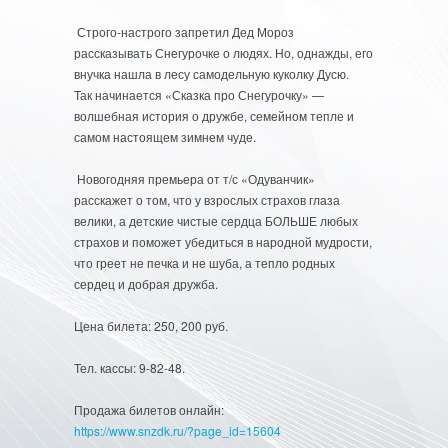
Строго-настрого запретил Дед Мороз
рассказывать Снегурочке о людях. Но, однажды, его
внучка нашла в лесу самодельную куколку Дусю.
Так начинается «Сказка про Снегурочку» —
волшебная история о дружбе, семейном тепле и
самом настоящем зимнем чуде.
Новогодняя премьера от т/с «Одуванчик»
расскажет о том, что у взрослых страхов глаза
велики, а детские чистые сердца БОЛЬШЕ любых
страхов и поможет убедиться в народной мудрости,
что греет не печка и не шуба, а тепло родных
сердец и добрая дружба.
Цена билета: 250, 200 руб.
Тел. кассы: 9-82-48.
Продажа билетов онлайн:
https://www.snzdk.ru/?page_id=15604