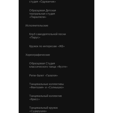
студия «Одуванчик»
Образцовая Детская
театральная студия
«Параллели»
Исполнительские
Клуб самодеятельной песни
«Парус»
Кружок по интересам «ЖБ»
Хореографические
Образцовая Студия
классического танца «Фуэте»
Ритм-балет «Галатея»
Танцевальные коллективы
«Фантазия» и «Солнышко»
Танцевальный коллектив
«Крисс»
Танцевальный кружок
«Сударушка»