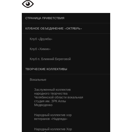
СТРАНИЦА ПРИВЕТСТВИЯ
КЛУБНОЕ ОБЪЕДИНЕНИЕ «ОКТЯБРЬ»
Клуб «Дружба»
Клуб «Химик»
Клуб п. Ближний Береговой
ТВОРЧЕСКИЕ КОЛЛЕКТИВЫ
Вокальные
Заслуженный коллектив
народного творчества
Челябинской области вокальная
студия им. ЗРК Аллы
Медведенко
Народный коллектив хор
ветеранов «Надежда»
Народный коллектив Хор