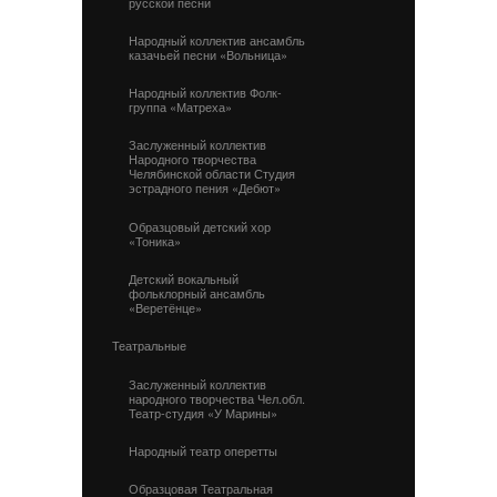
русской песни
Народный коллектив ансамбль
казачьей песни «Вольница»
Народный коллектив Фолк-
группа «Матреха»
Заслуженный коллектив
Народного творчества
Челябинской области Студия
эстрадного пения «Дебют»
Образцовый детский хор
«Тоника»
Детский вокальный
фольклорный ансамбль
«Веретёнце»
Театральные
Заслуженный коллектив
народного творчества Чел.обл.
Театр-студия «У Марины»
Народный театр оперетты
Образцовая Театральная