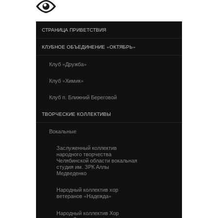
СТРАНИЦА ПРИВЕТСТВИЯ
КЛУБНОЕ ОБЪЕДИНЕНИЕ «ОКТЯБРЬ»
Клуб «Дружба»
Клуб «Химик»
Клуб п. Ближний Береговой
ТВОРЧЕСКИЕ КОЛЛЕКТИВЫ
Вокальные
Заслуженный коллектив
народного творчества
Челябинской области вокальная
студия им. ЗРК Аллы
Медведенко
Народный коллектив хор
ветеранов «Надежда»
Народный коллектив Хор