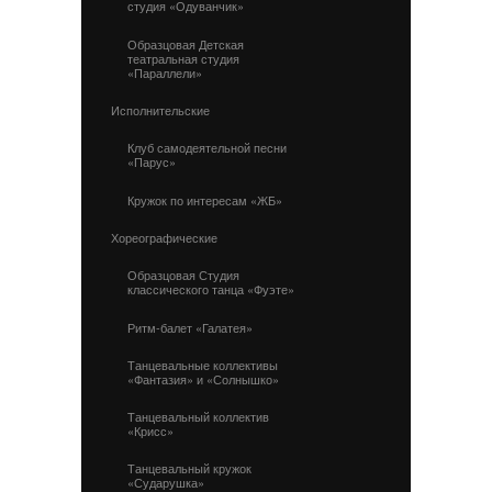
студия «Одуванчик»
Образцовая Детская
театральная студия
«Параллели»
Исполнительские
Клуб самодеятельной песни
«Парус»
Кружок по интересам «ЖБ»
Хореографические
Образцовая Студия
классического танца «Фуэте»
Ритм-балет «Галатея»
Танцевальные коллективы
«Фантазия» и «Солнышко»
Танцевальный коллектив
«Крисс»
Танцевальный кружок
«Сударушка»