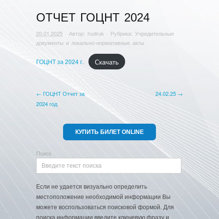
ОТЧЕТ ГОЦНТ 2024
20.01.2025
· Автор:
hudruk
· Рубрика:
Учредительные
документы и локально-нормативные акты
Скачать
ГОЦНТ за 2024 г.
← ГОЦНТ Отчет за
24.02.25 →
2024 год
КУПИТЬ БИЛЕТ ONLINE
Поиск
Если не удается визуально определить
местоположение необходимой информации Вы
можете воспользоваться поисковой формой. Для
поиска информации введите ключевую фразу и