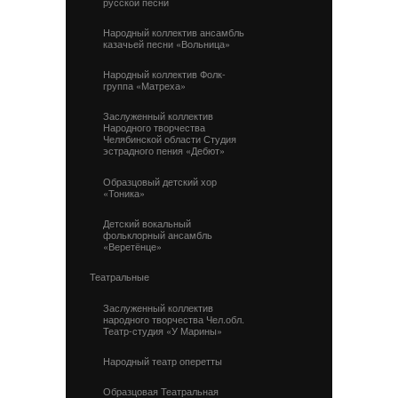
русской песни
Народный коллектив ансамбль
казачьей песни «Вольница»
Народный коллектив Фолк-
группа «Матреха»
Заслуженный коллектив
Народного творчества
Челябинской области Студия
эстрадного пения «Дебют»
Образцовый детский хор
«Тоника»
Детский вокальный
фольклорный ансамбль
«Веретёнце»
Театральные
Заслуженный коллектив
народного творчества Чел.обл.
Театр-студия «У Марины»
Народный театр оперетты
Образцовая Театральная