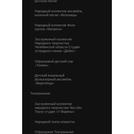
русской песни
Народный коллектив ансамбль
казачьей песни «Вольница»
Народный коллектив Фолк-
группа «Матреха»
Заслуженный коллектив
Народного творчества
Челябинской области Студия
эстрадного пения «Дебют»
Образцовый детский хор
«Тоника»
Детский вокальный
фольклорный ансамбль
«Веретёнце»
Театральные
Заслуженный коллектив
народного творчества Чел.обл.
Театр-студия «У Марины»
Народный театр оперетты
Образцовая Театральная