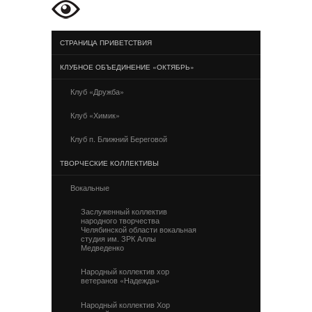
СТРАНИЦА ПРИВЕТСТВИЯ
КЛУБНОЕ ОБЪЕДИНЕНИЕ «ОКТЯБРЬ»
Клуб «Дружба»
Клуб «Химик»
Клуб п. Ближний Береговой
ТВОРЧЕСКИЕ КОЛЛЕКТИВЫ
Вокальные
Заслуженный коллектив
народного творчества
Челябинской области вокальная
студия им. ЗРК Аллы
Медведенко
Народный коллектив хор
ветеранов «Надежда»
Народный коллектив Хор