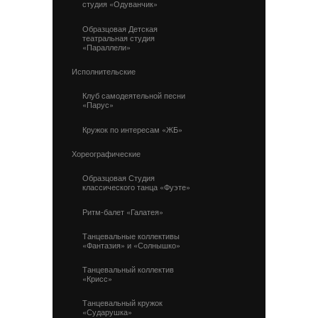
студия «Одуванчик»
Образцовая Детская
театральная студия
«Параллели»
Исполнительские
Клуб самодеятельной песни
«Парус»
Кружок по интересам «ЖБ»
Хореографические
Образцовая Студия
классического танца «Фуэте»
Ритм-балет «Галатея»
Танцевальные коллективы
«Фантазия» и «Солнышко»
Танцевальный коллектив
«Крисс»
Танцевальный кружок
«Сударушка»