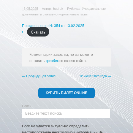
13.05.2025
· Автор:
hudruk
· Рубрика:
Учредительные
документы и локально-нормативные акты
Постановление № 354 от 13.02.2025
Скачать
г.
Комментарии закрыты, но вы можете
оставить
трекбек
со своего сайта.
← Предыдущая запись
12 июня 2025 года →
КУПИТЬ БИЛЕТ ONLINE
Поиск
Если не удается визуально определить
местоположение необходимой информации Вы