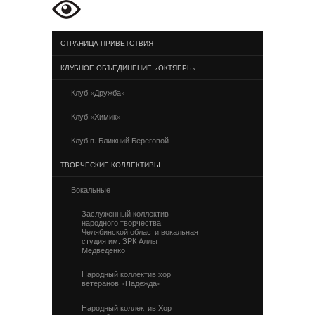
СТРАНИЦА ПРИВЕТСТВИЯ
КЛУБНОЕ ОБЪЕДИНЕНИЕ «ОКТЯБРЬ»
Клуб «Дружба»
Клуб «Химик»
Клуб п. Ближний Береговой
ТВОРЧЕСКИЕ КОЛЛЕКТИВЫ
Вокальные
Заслуженный коллектив
народного творчества
Челябинской области вокальная
студия им. ЗРК Аллы
Медведенко
Народный коллектив хор
ветеранов «Надежда»
Народный коллектив Хор