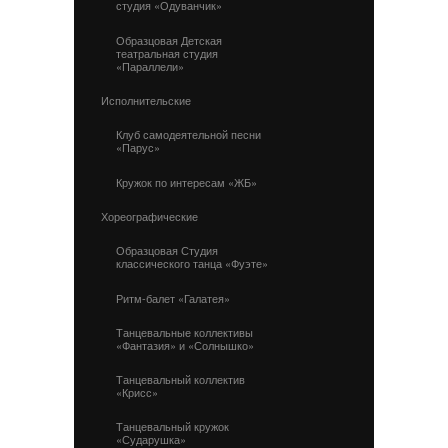
студия «Одуванчик»
Образцовая Детская
театральная студия
«Параллели»
Исполнительские
Клуб самодеятельной песни
«Парус»
Кружок по интересам «ЖБ»
Хореографические
Образцовая Студия
классического танца «Фуэте»
Ритм-балет «Галатея»
Танцевальные коллективы
«Фантазия» и «Солнышко»
Танцевальный коллектив
«Крисс»
Танцевальный кружок
«Сударушка»