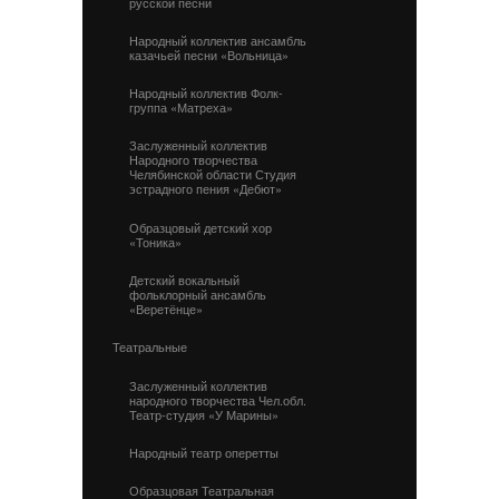
русской песни
Народный коллектив ансамбль
казачьей песни «Вольница»
Народный коллектив Фолк-
группа «Матреха»
Заслуженный коллектив
Народного творчества
Челябинской области Студия
эстрадного пения «Дебют»
Образцовый детский хор
«Тоника»
Детский вокальный
фольклорный ансамбль
«Веретёнце»
Театральные
Заслуженный коллектив
народного творчества Чел.обл.
Театр-студия «У Марины»
Народный театр оперетты
Образцовая Театральная