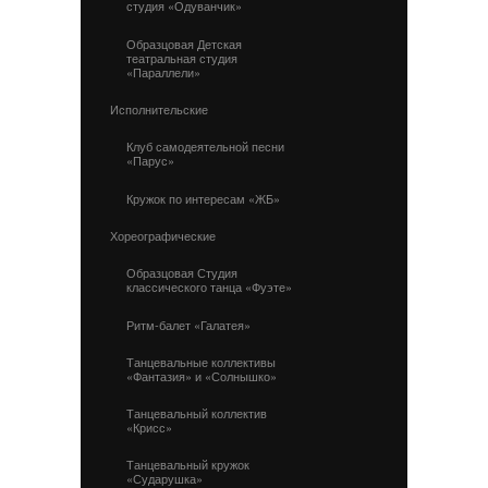
студия «Одуванчик»
Образцовая Детская
театральная студия
«Параллели»
Исполнительские
Клуб самодеятельной песни
«Парус»
Кружок по интересам «ЖБ»
Хореографические
Образцовая Студия
классического танца «Фуэте»
Ритм-балет «Галатея»
Танцевальные коллективы
«Фантазия» и «Солнышко»
Танцевальный коллектив
«Крисс»
Танцевальный кружок
«Сударушка»