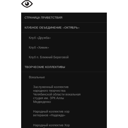
СТРАНИЦА ПРИВЕТСТВИЯ
КЛУБНОЕ ОБЪЕДИНЕНИЕ «ОКТЯБРЬ»
Клуб «Дружба»
Клуб «Химик»
Клуб п. Ближний Береговой
ТВОРЧЕСКИЕ КОЛЛЕКТИВЫ
Вокальные
Заслуженный коллектив
народного творчества
Челябинской области вокальная
студия им. ЗРК Аллы
Медведенко
Народный коллектив хор
ветеранов «Надежда»
Народный коллектив Хор