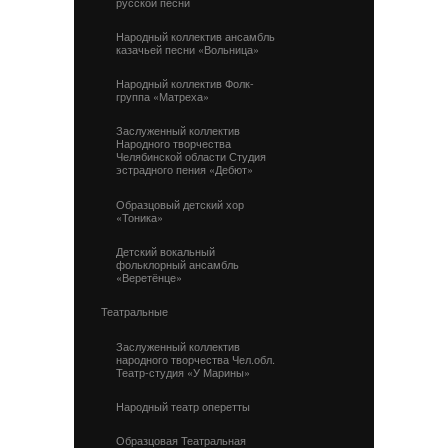
русской песни
Народный коллектив ансамбль
казачьей песни «Вольница»
Народный коллектив Фолк-
группа «Матреха»
Заслуженный коллектив
Народного творчества
Челябинской области Студия
эстрадного пения «Дебют»
Образцовый детский хор
«Тоника»
Детский вокальный
фольклорный ансамбль
«Веретёнце»
Театральные
Заслуженный коллектив
народного творчества Чел.обл.
Театр-студия «У Марины»
Народный театр оперетты
Образцовая Театральная