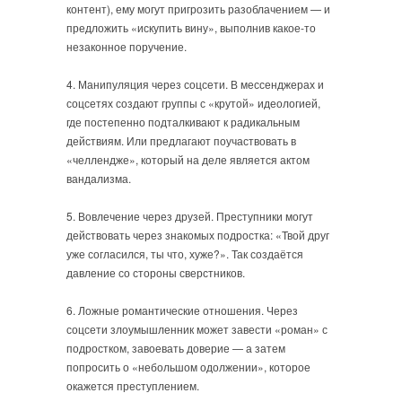
контент), ему могут пригрозить разоблачением — и
предложить «искупить вину», выполнив какое-то
незаконное поручение.
4. Манипуляция через соцсети. В мессенджерах и
соцсетях создают группы с «крутой» идеологией,
где постепенно подталкивают к радикальным
действиям. Или предлагают поучаствовать в
«челлендже», который на деле является актом
вандализма.
5. Вовлечение через друзей. Преступники могут
действовать через знакомых подростка: «Твой друг
уже согласился, ты что, хуже?». Так создаётся
давление со стороны сверстников.
6. Ложные романтические отношения. Через
соцсети злоумышленник может завести «роман» с
подростком, завоевать доверие — а затем
попросить о «небольшом одолжении», которое
окажется преступлением.