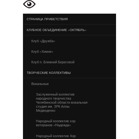
СТРАНИЦА ПРИВЕТСТВИЯ
КЛУБНОЕ ОБЪЕДИНЕНИЕ «ОКТЯБРЬ»
Клуб «Дружба»
Клуб «Химик»
Клуб п. Ближний Береговой
ТВОРЧЕСКИЕ КОЛЛЕКТИВЫ
Вокальные
Заслуженный коллектив
народного творчества
Челябинской области вокальная
студия им. ЗРК Аллы
Медведенко
Народный коллектив хор
ветеранов «Надежда»
Народный коллектив Хор