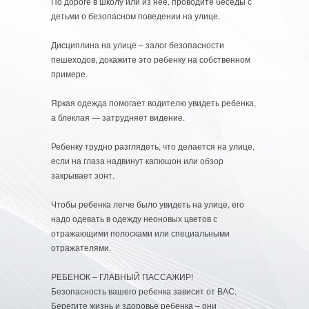
По дороге в школу или из нее, проводите беседы с
детьми о безопасном поведении на улице.
Дисциплина на улице – залог безопасности
пешеходов, докажите это ребенку на собственном
примере.
Яркая одежда помогает водителю увидеть ребенка,
а блеклая — затрудняет видение.
Ребенку трудно разглядеть, что делается на улице,
если на глаза надвинут капюшон или обзор
закрывает зонт.
Чтобы ребенка легче было увидеть на улице, его
надо одевать в одежду неоновых цветов с
отражающими полосками или специальными
отражателями.
РЕБЕНОК – ГЛАВНЫЙ ПАССАЖИР!
Безопасность вашего ребенка зависит от ВАС.
Берегите жизнь и здоровье ребенка – они