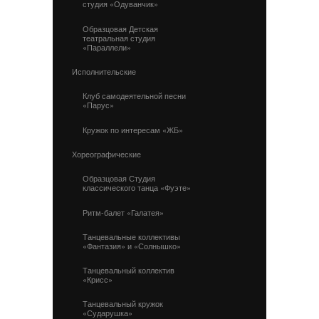
студия «Одуванчик»
Образцовая Детская
театральная студия
«Параллели»
Исполнительские
Клуб самодеятельной песни
«Парус»
Кружок по интересам «ЖБ»
Хореографические
Образцовая Студия
классического танца «Фуэте»
Ритм-балет «Галатея»
Танцевальные коллективы
«Фантазия» и «Солнышко»
Танцевальный коллектив
«Крисс»
Танцевальный кружок
«Сударушка»