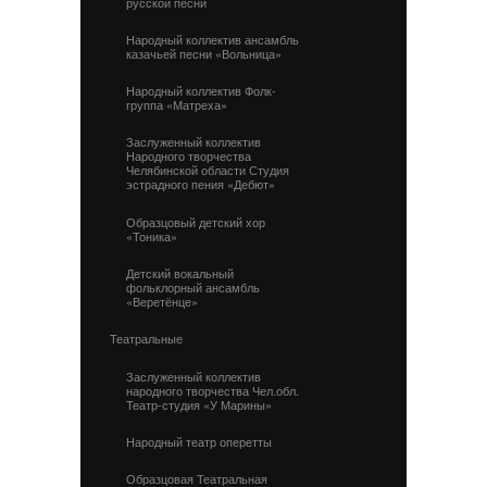
русской песни
Народный коллектив ансамбль
казачьей песни «Вольница»
Народный коллектив Фолк-
группа «Матреха»
Заслуженный коллектив
Народного творчества
Челябинской области Студия
эстрадного пения «Дебют»
Образцовый детский хор
«Тоника»
Детский вокальный
фольклорный ансамбль
«Веретёнце»
Театральные
Заслуженный коллектив
народного творчества Чел.обл.
Театр-студия «У Марины»
Народный театр оперетты
Образцовая Театральная