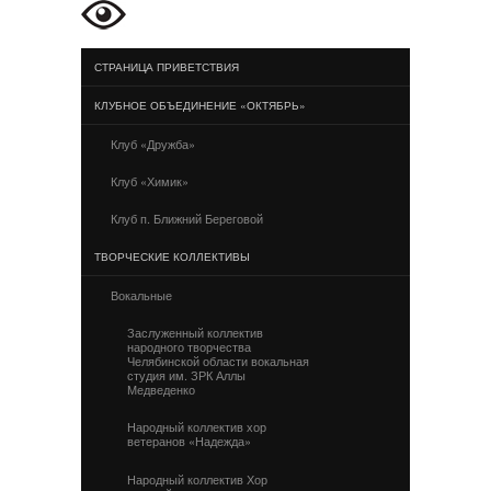
СТРАНИЦА ПРИВЕТСТВИЯ
КЛУБНОЕ ОБЪЕДИНЕНИЕ «ОКТЯБРЬ»
Клуб «Дружба»
Клуб «Химик»
Клуб п. Ближний Береговой
ТВОРЧЕСКИЕ КОЛЛЕКТИВЫ
Вокальные
Заслуженный коллектив
народного творчества
Челябинской области вокальная
студия им. ЗРК Аллы
Медведенко
Народный коллектив хор
ветеранов «Надежда»
Народный коллектив Хор