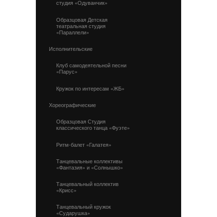
студия «Одуванчик»
Образцовая Детская
театральная студия
«Параллели»
Исполнительские
Клуб самодеятельной песни
«Парус»
Кружок по интересам «ЖБ»
Хореографические
Образцовая Студия
классического танца «Фуэте»
Ритм-балет «Галатея»
Танцевальные коллективы
«Фантазия» и «Солнышко»
Танцевальный коллектив
«Крисс»
Танцевальный кружок
«Сударушка»