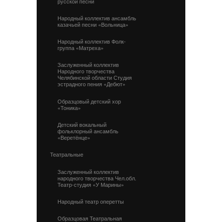
русской песни
Народный коллектив ансамбль
казачьей песни «Вольница»
Народный коллектив Фолк-
группа «Матреха»
Заслуженный коллектив
Народного творчества
Челябинской области Студия
эстрадного пения «Дебют»
Образцовый детский хор
«Тоника»
Детский вокальный
фольклорный ансамбль
«Веретёнце»
Театральные
Заслуженный коллектив
народного творчества Чел.обл.
Театр-студия «У Марины»
Народный театр оперетты
Образцовая Театральная