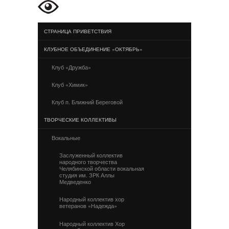
СТРАНИЦА ПРИВЕТСТВИЯ
КЛУБНОЕ ОБЪЕДИНЕНИЕ «ОКТЯБРЬ»
Клуб «Дружба»
Клуб «Химик»
Клуб п. Ближний Береговой
ТВОРЧЕСКИЕ КОЛЛЕКТИВЫ
Вокальные
Заслуженный коллектив
народного творчества
Челябинской области вокальная
студия им. ЗРК Аллы
Медведенко
Народный коллектив хор
ветеранов «Надежда»
Народный коллектив Хор