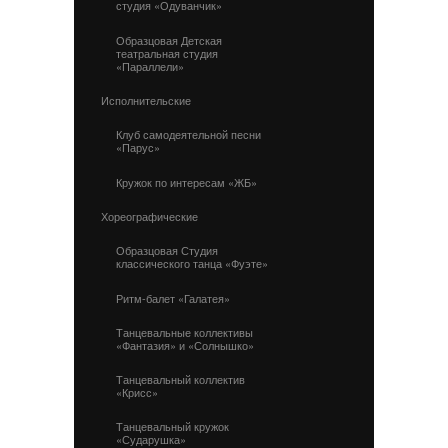
студия «Одуванчик»
Образцовая Детская
театральная студия
«Параллели»
Исполнительские
Клуб самодеятельной песни
«Парус»
Кружок по интересам «ЖБ»
Хореографические
Образцовая Студия
классического танца «Фуэте»
Ритм-балет «Галатея»
Танцевальные коллективы
«Фантазия» и «Солнышко»
Танцевальный коллектив
«Крисс»
Танцевальный кружок
«Сударушка»