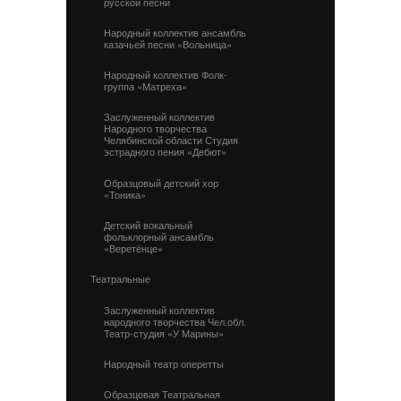
русской песни
Народный коллектив ансамбль
казачьей песни «Вольница»
Народный коллектив Фолк-
группа «Матреха»
Заслуженный коллектив
Народного творчества
Челябинской области Студия
эстрадного пения «Дебют»
Образцовый детский хор
«Тоника»
Детский вокальный
фольклорный ансамбль
«Веретёнце»
Театральные
Заслуженный коллектив
народного творчества Чел.обл.
Театр-студия «У Марины»
Народный театр оперетты
Образцовая Театральная