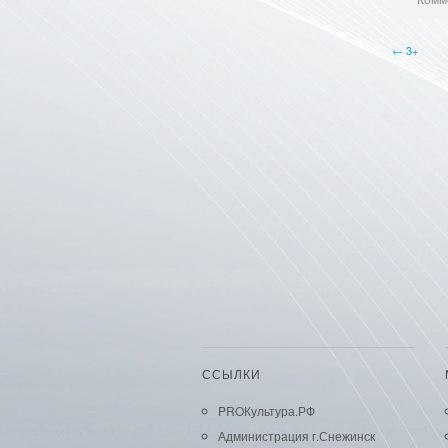
← 3+
ССЫЛКИ
PROКультура.РФ
Администрация г.Снежинск