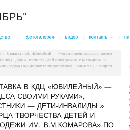
ЯБРЬ"
дство
фотогалерея
видео
контакты
па
о
/
Выставка в КДЦ «Юбилейный» — «Чудеса своими руками», участники —
нвалиды » Дворца Творчества Детей и Молодежи им. В.М.Комарова» по
мме «Надежды луч»(педагог по бисероплетению — Юшко М.В.), 1-9 апреля
ТАВКА В КДЦ «ЮБИЛЕЙНЫЙ» —
ДЕСА СВОИМИ РУКАМИ»,
СТНИКИ — ДЕТИ-ИНВАЛИДЫ »
РЦА ТВОРЧЕСТВА ДЕТЕЙ И
ОДЕЖИ ИМ. В.М.КОМАРОВА» ПО