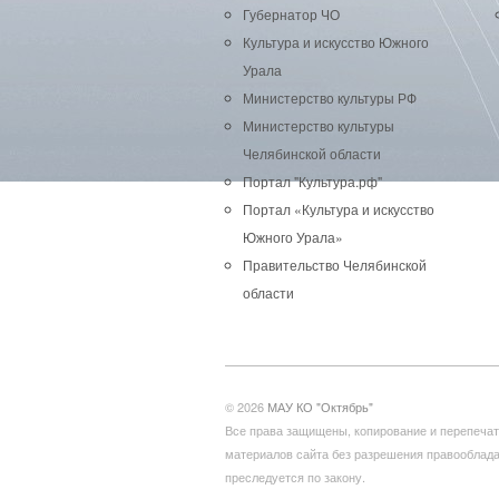
Губернатор ЧО
Культура и искусство Южного
Урала
Министерство культуры РФ
Министерство культуры
Челябинской области
Портал "Культура.рф"
Портал «Культура и искусство
Южного Урала»
Правительство Челябинской
области
© 2026
МАУ КО "Октябрь"
Все права защищены, копирование и перепечат
материалов сайта без разрешения правооблад
преследуется по закону.