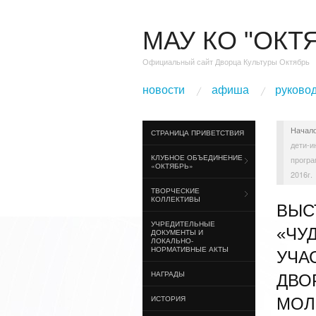
МАУ КО "ОКТ
Официальный сайт Дворца Культуры Октябрь
новости
афиша
руково
Начал
СТРАНИЦА ПРИВЕТСТВИЯ
дети-и
КЛУБНОЕ ОБЪЕДИНЕНИЕ
програ
«ОКТЯБРЬ»
2016г.
ТВОРЧЕСКИЕ
КОЛЛЕКТИВЫ
ВЫС
УЧРЕДИТЕЛЬНЫЕ
«ЧУ
ДОКУМЕНТЫ И
ЛОКАЛЬНО-
НОРМАТИВНЫЕ АКТЫ
УЧА
НАГРАДЫ
ДВО
ИСТОРИЯ
МОЛ