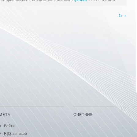
3+ →
МЕТА
СЧЁТЧИК
Войти
RSS
записей