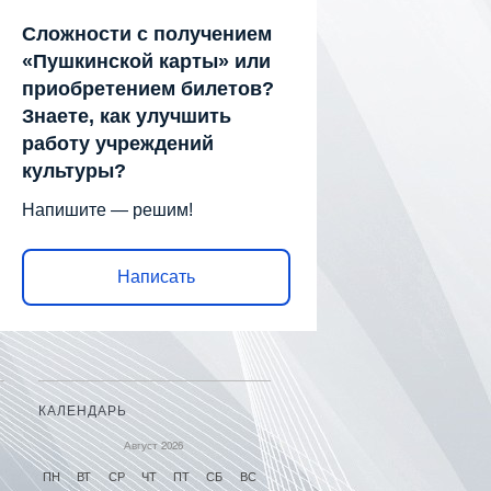
Сложности с получением
«Пушкинской карты» или
приобретением билетов?
Знаете, как улучшить
работу учреждений
культуры?
Напишите — решим!
Написать
КАЛЕНДАРЬ
Август 2026
ПН
ВТ
СР
ЧТ
ПТ
СБ
ВС