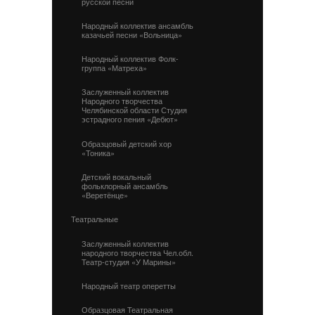
русской песни
Народный коллектив ансамбль
казачьей песни «Вольница»
Народный коллектив Фолк-
группа «Матреха»
Заслуженный коллектив
Народного творчества
Челябинской области Студия
эстрадного пения «Дебют»
Образцовый детский хор
«Тоника»
Детский вокальный
фольклорный ансамбль
«Веретёнце»
Театральные
Заслуженный коллектив
народного творчества Чел.обл.
Театр-студия «У Марины»
Народный театр оперетты
Образцовая Театральная