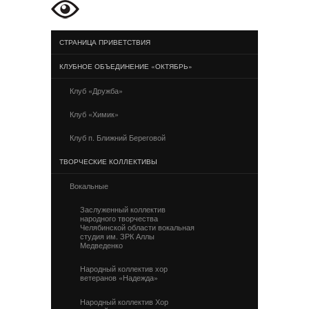
СТРАНИЦА ПРИВЕТСТВИЯ
КЛУБНОЕ ОБЪЕДИНЕНИЕ «ОКТЯБРЬ»
Клуб «Дружба»
Клуб «Химик»
Клуб п. Ближний Береговой
ТВОРЧЕСКИЕ КОЛЛЕКТИВЫ
Вокальные
Заслуженный коллектив
народного творчества
Челябинской области вокальная
студия им. ЗРК Аллы
Медведенко
Народный коллектив хор
ветеранов «Надежда»
Народный коллектив Хор