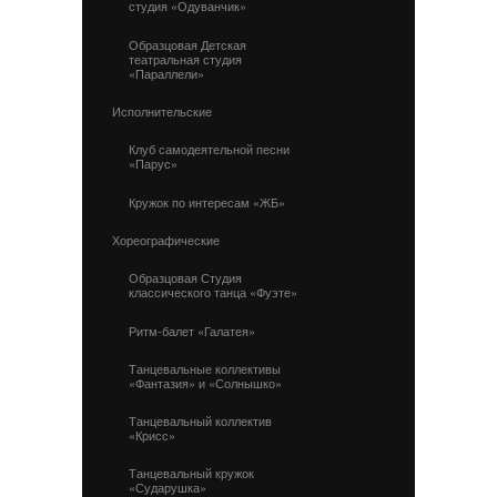
студия «Одуванчик»
Образцовая Детская
театральная студия
«Параллели»
Исполнительские
Клуб самодеятельной песни
«Парус»
Кружок по интересам «ЖБ»
Хореографические
Образцовая Студия
классического танца «Фуэте»
Ритм-балет «Галатея»
Танцевальные коллективы
«Фантазия» и «Солнышко»
Танцевальный коллектив
«Крисс»
Танцевальный кружок
«Сударушка»