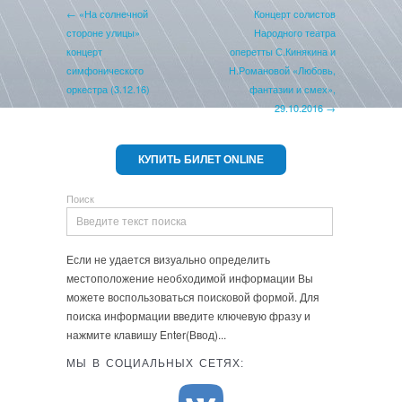
← «На солнечной
Концерт солистов
стороне улицы»
Народного театра
концерт
оперетты С.Кинякина и
симфонического
Н.Романовой «Любовь,
оркестра (3.12.16)
фантазии и смех»,
29.10.2016 →
КУПИТЬ БИЛЕТ ONLINE
Поиск
Если не удается визуально определить
местоположение необходимой информации Вы
можете воспользоваться поисковой формой. Для
поиска информации введите ключевую фразу и
нажмите клавишу Enter(Ввод)...
МЫ В СОЦИАЛЬНЫХ СЕТЯХ: