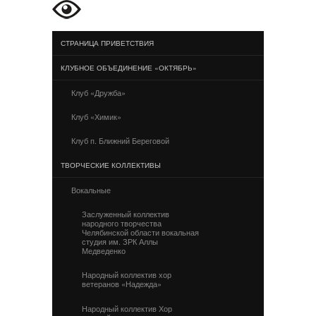
СТРАНИЦА ПРИВЕТСТВИЯ
КЛУБНОЕ ОБЪЕДИНЕНИЕ «ОКТЯБРЬ»
Клуб «Дружба»
Клуб «Химик»
Клуб п. Ближний Береговой
ТВОРЧЕСКИЕ КОЛЛЕКТИВЫ
Вокальные
Заслуженный коллектив
народного творчества
Челябинской области вокальная
студия им. ЗРК Аллы
Медведенко
Народный коллектив хор
ветеранов «Надежда»
Народный коллектив Хор