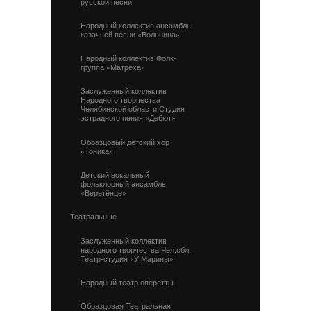
русской песни
Народный коллектив ансамбль
казачьей песни «Вольница»
Народный коллектив Фолк-
группа «Матреха»
Заслуженный коллектив
Народного творчества
Челябинской области Студия
эстрадного пения «Дебют»
Образцовый детский хор
«Тоника»
Детский вокальный
фольклорный ансамбль
«Веретёнце»
Театральные
Заслуженный коллектив
народного творчества Чел.обл.
Театр-студия «У Марины»
Народный театр оперетты
Образцовая Театральная