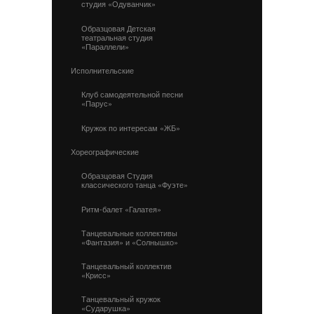
студия «Одуванчик»
Образцовая Детская
театральная студия
«Параллели»
Исполнительские
Клуб самодеятельной песни
«Парус»
Кружок по интересам «ЖБ»
Хореографические
Образцовая Студия
классического танца «Фуэте»
Ритм-балет «Галатея»
Танцевальные коллективы
«Фантазия» и «Солнышко»
Танцевальный коллектив
«Крисс»
Танцевальный кружок
«Сударушка»