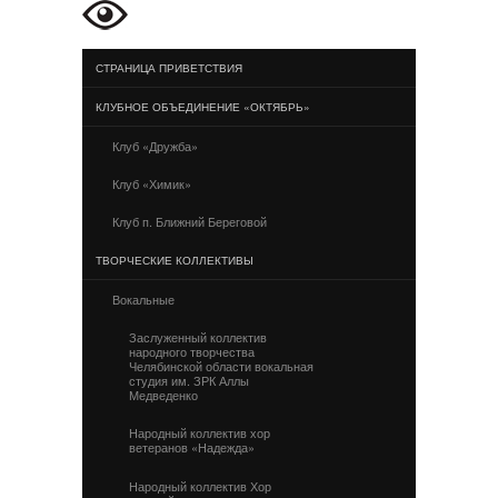
СТРАНИЦА ПРИВЕТСТВИЯ
КЛУБНОЕ ОБЪЕДИНЕНИЕ «ОКТЯБРЬ»
Клуб «Дружба»
Клуб «Химик»
Клуб п. Ближний Береговой
ТВОРЧЕСКИЕ КОЛЛЕКТИВЫ
Вокальные
Заслуженный коллектив
народного творчества
Челябинской области вокальная
студия им. ЗРК Аллы
Медведенко
Народный коллектив хор
ветеранов «Надежда»
Народный коллектив Хор