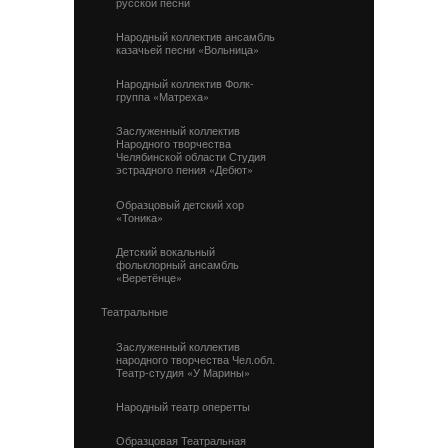
русской песни
Народный коллектив ансамбль
казачьей песни «Вольница»
Народный коллектив Фолк-
группа «Матреха»
Заслуженный коллектив
Народного творчества
Челябинской области Студия
эстрадного пения «Дебют»
Образцовый детский хор
«Тоника»
Детский вокальный
фольклорный ансамбль
«Веретёнце»
Театральные
Заслуженный коллектив
народного творчества Чел.обл.
Театр-студия «У Марины»
Народный театр оперетты
Образцовая Театральная