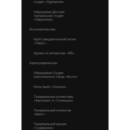
студия «Одуванчик»
Образцовая Детская
театральная студия
«Параллели»
Исполнительские
Клуб самодеятельной песни
«Парус»
Кружок по интересам «ЖБ»
Хореографические
Образцовая Студия
классического танца «Фуэте»
Ритм-балет «Галатея»
Танцевальные коллективы
«Фантазия» и «Солнышко»
Танцевальный коллектив
«Крисс»
Танцевальный кружок
«Сударушка»