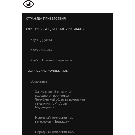
СТРАНИЦА ПРИВЕТСТВИЯ
КЛУБНОЕ ОБЪЕДИНЕНИЕ «ОКТЯБРЬ»
Клуб «Дружба»
Клуб «Химик»
Клуб п. Ближний Береговой
ТВОРЧЕСКИЕ КОЛЛЕКТИВЫ
Вокальные
Заслуженный коллектив
народного творчества
Челябинской области вокальная
студия им. ЗРК Аллы
Медведенко
Народный коллектив хор
ветеранов «Надежда»
Народный коллектив Хор