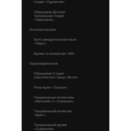
студия «Одуванчик»
Образцовая Детская
театральная студия
«Параллели»
Исполнительские
Клуб самодеятельной песни
«Парус»
Кружок по интересам «ЖБ»
Хореографические
Образцовая Студия
классического танца «Фуэте»
Ритм-балет «Галатея»
Танцевальные коллективы
«Фантазия» и «Солнышко»
Танцевальный коллектив
«Крисс»
Танцевальный кружок
«Сударушка»