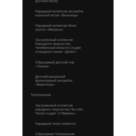
русской песни
Народный коллектив ансамбль
казачьей песни «Вольница»
Народный коллектив Фолк-
группа «Матреха»
Заслуженный коллектив
Народного творчества
Челябинской области Студия
эстрадного пения «Дебют»
Образцовый детский хор
«Тоника»
Детский вокальный
фольклорный ансамбль
«Веретёнце»
Театральные
Заслуженный коллектив
народного творчества Чел.обл.
Театр-студия «У Марины»
Народный театр оперетты
Образцовая Театральная