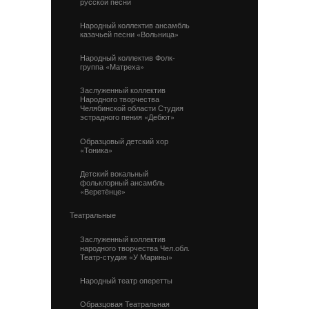
русской песни
Народный коллектив ансамбль
казачьей песни «Вольница»
Народный коллектив Фолк-
группа «Матреха»
Заслуженный коллектив
Народного творчества
Челябинской области Студия
эстрадного пения «Дебют»
Образцовый детский хор
«Тоника»
Детский вокальный
фольклорный ансамбль
«Веретёнце»
Театральные
Заслуженный коллектив
народного творчества Чел.обл.
Театр-студия «У Марины»
Народный театр оперетты
Образцовая Театральная