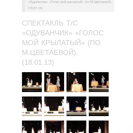
«Одуванчик» «Голос мой крылатый» (по М.Цветаевой).
(18.01.13)
СПЕКТАКЛЬ Т/С
«ОДУВАНЧИК» «ГОЛОС
МОЙ КРЫЛАТЫЙ» (ПО
М.ЦВЕТАЕВОЙ).
(18.01.13)