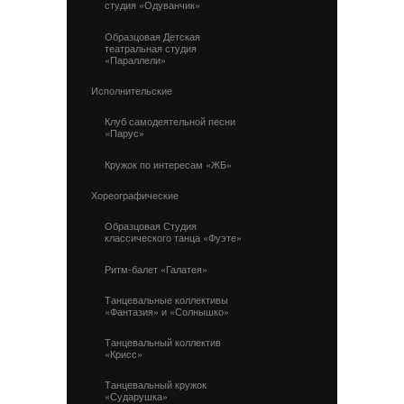
студия «Одуванчик»
Образцовая Детская
театральная студия
«Параллели»
Исполнительские
Клуб самодеятельной песни
«Парус»
Кружок по интересам «ЖБ»
Хореографические
Образцовая Студия
классического танца «Фуэте»
Ритм-балет «Галатея»
Танцевальные коллективы
«Фантазия» и «Солнышко»
Танцевальный коллектив
«Крисс»
Танцевальный кружок
«Сударушка»