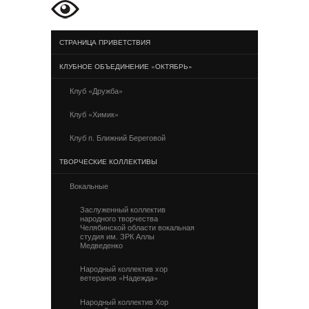
СТРАНИЦА ПРИВЕТСТВИЯ
КЛУБНОЕ ОБЪЕДИНЕНИЕ «ОКТЯБРЬ»
Клуб «Дружба»
Клуб «Химик»
Клуб п. Ближний Береговой
ТВОРЧЕСКИЕ КОЛЛЕКТИВЫ
Вокальные
Заслуженный коллектив
народного творчества
Челябинской области вокальная
студия им. ЗРК Аллы
Медведенко
Народный коллектив хор
ветеранов «Надежда»
Народный коллектив Хор