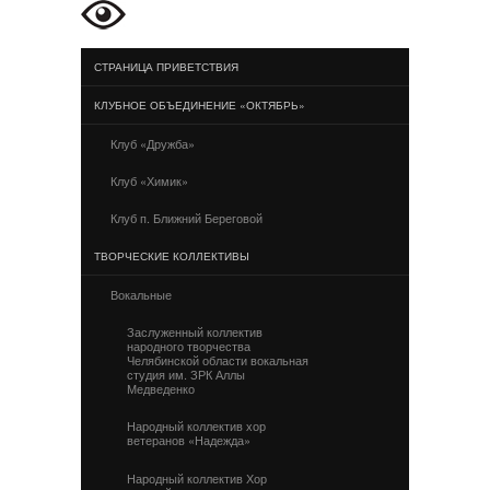
СТРАНИЦА ПРИВЕТСТВИЯ
КЛУБНОЕ ОБЪЕДИНЕНИЕ «ОКТЯБРЬ»
Клуб «Дружба»
Клуб «Химик»
Клуб п. Ближний Береговой
ТВОРЧЕСКИЕ КОЛЛЕКТИВЫ
Вокальные
Заслуженный коллектив
народного творчества
Челябинской области вокальная
студия им. ЗРК Аллы
Медведенко
Народный коллектив хор
ветеранов «Надежда»
Народный коллектив Хор