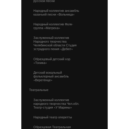
русской песни
Народный коллектив ансамбль
казачьей песни «Вольница»
Народный коллектив Фолк-
группа «Матреха»
Заслуженный коллектив
Народного творчества
Челябинской области Студия
эстрадного пения «Дебют»
Образцовый детский хор
«Тоника»
Детский вокальный
фольклорный ансамбль
«Веретёнце»
Театральные
Заслуженный коллектив
народного творчества Чел.обл.
Театр-студия «У Марины»
Народный театр оперетты
Образцовая Театральная