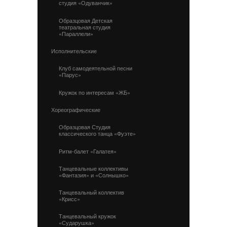
студия «Одуванчик»
Образцовая Детская
театральная студия
«Параллели»
Исполнительские
Клуб самодеятельной песни
«Парус»
Кружок по интересам «ЖБ»
Хореографические
Образцовая Студия
классического танца «Фуэте»
Ритм-балет «Галатея»
Танцевальные коллективы
«Фантазия» и «Солнышко»
Танцевальный коллектив
«Крисс»
Танцевальный кружок
«Сударушка»