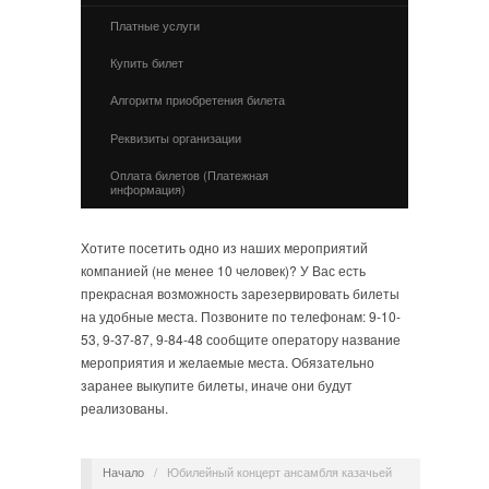
Платные услуги
Купить билет
Алгоритм приобретения билета
Реквизиты организации
Оплата билетов (Платежная
информация)
Хотите посетить одно из наших мероприятий
компанией (не менее 10 человек)? У Вас есть
прекрасная возможность зарезервировать билеты
на удобные места. Позвоните по телефонам: 9-10-
53, 9-37-87, 9-84-48 сообщите оператору название
мероприятия и желаемые места. Обязательно
заранее выкупите билеты, иначе они будут
реализованы.
Начало
/
Юбилейный концерт ансамбля казачьей