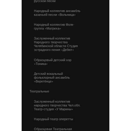
русской песни
Народный коллектив ансамбль
казачьей песни «Вольница»
Народный коллектив Фолк-
группа «Матреха»
Заслуженный коллектив
Народного творчества
Челябинской области Студия
эстрадного пения «Дебют»
Образцовый детский хор
«Тоника»
Детский вокальный
фольклорный ансамбль
«Веретёнце»
Театральные
Заслуженный коллектив
народного творчества Чел.обл.
Театр-студия «У Марины»
Народный театр оперетты
Образцовая Театральная