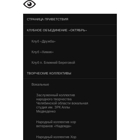
СТРАНИЦА ПРИВЕТСТВИЯ
КЛУБНОЕ ОБЪЕДИНЕНИЕ «ОКТЯБРЬ»
Клуб «Дружба»
Клуб «Химик»
Клуб п. Ближний Береговой
ТВОРЧЕСКИЕ КОЛЛЕКТИВЫ
Вокальные
Заслуженный коллектив
народного творчества
Челябинской области вокальная
студия им. ЗРК Аллы
Медведенко
Народный коллектив хор
ветеранов «Надежда»
Народный коллектив Хор