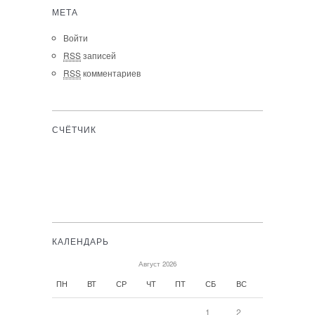
МЕТА
Войти
RSS
записей
RSS
комментариев
СЧЁТЧИК
КАЛЕНДАРЬ
Август 2026
ПН
ВТ
СР
ЧТ
ПТ
СБ
ВС
1
2