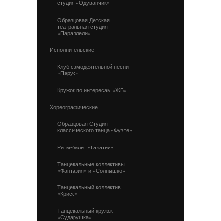
студия «Одуванчик»
Образцовая Детская
театральная студия
«Параллели»
Исполнительские
Клуб самодеятельной песни
«Парус»
Кружок по интересам «ЖБ»
Хореографические
Образцовая Студия
классического танца «Фуэте»
Ритм-балет «Галатея»
Танцевальные коллективы
«Фантазия» и «Солнышко»
Танцевальный коллектив
«Крисс»
Танцевальный кружок
«Сударушка»