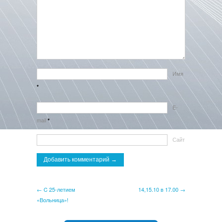
Имя
*
E-
mail
*
Сайт
← C 25-летием
14,15.10 в 17.00 →
«Вольница»!