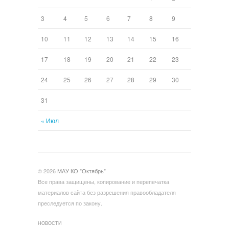
3
4
5
6
7
8
9
10
11
12
13
14
15
16
17
18
19
20
21
22
23
24
25
26
27
28
29
30
31
« Июл
© 2026
МАУ КО "Октябрь"
Все права защищены, копирование и перепечатка
материалов сайта без разрешения правообладателя
преследуется по закону.
НОВОСТИ