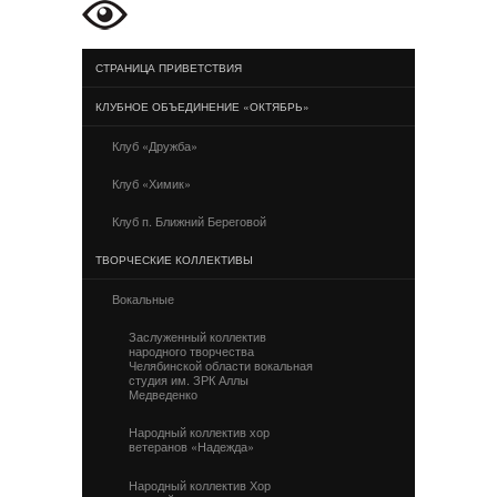
СТРАНИЦА ПРИВЕТСТВИЯ
КЛУБНОЕ ОБЪЕДИНЕНИЕ «ОКТЯБРЬ»
Клуб «Дружба»
Клуб «Химик»
Клуб п. Ближний Береговой
ТВОРЧЕСКИЕ КОЛЛЕКТИВЫ
Вокальные
Заслуженный коллектив
народного творчества
Челябинской области вокальная
студия им. ЗРК Аллы
Медведенко
Народный коллектив хор
ветеранов «Надежда»
Народный коллектив Хор