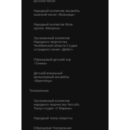
русской песни
Народный коллектив ансамбль
казачьей песни «Вольница»
Народный коллектив Фолк-
группа «Матреха»
Заслуженный коллектив
Народного творчества
Челябинской области Студия
эстрадного пения «Дебют»
Образцовый детский хор
«Тоника»
Детский вокальный
фольклорный ансамбль
«Веретёнце»
Театральные
Заслуженный коллектив
народного творчества Чел.обл.
Театр-студия «У Марины»
Народный театр оперетты
Образцовая Театральная