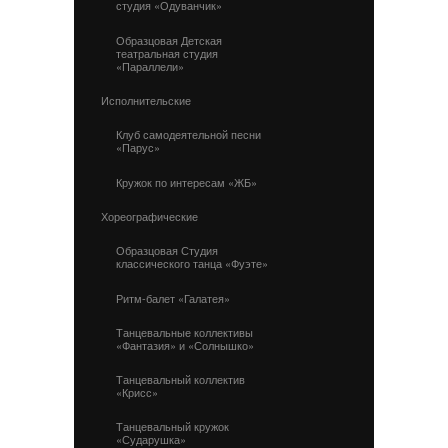
студия «Одуванчик»
Образцовая Детская
театральная студия
«Параллели»
Исполнительские
Клуб самодеятельной песни
«Парус»
Кружок по интересам «ЖБ»
Хореографические
Образцовая Студия
классического танца «Фуэте»
Ритм-балет «Галатея»
Танцевальные коллективы
«Фантазия» и «Солнышко»
Танцевальный коллектив
«Крисс»
Танцевальный кружок
«Сударушка»