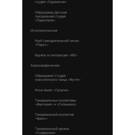
студия «Одуванчик»
Образцовая Детская
театральная студия
«Параллели»
Исполнительские
Клуб самодеятельной песни
«Парус»
Кружок по интересам «ЖБ»
Хореографические
Образцовая Студия
классического танца «Фуэте»
Ритм-балет «Галатея»
Танцевальные коллективы
«Фантазия» и «Солнышко»
Танцевальный коллектив
«Крисс»
Танцевальный кружок
«Сударушка»