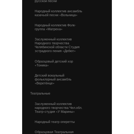
русской песни
Народный коллектив ансамбль
казачьей песни «Вольница»
Народный коллектив Фолк-
группа «Матреха»
Заслуженный коллектив
Народного творчества
Челябинской области Студия
эстрадного пения «Дебют»
Образцовый детский хор
«Тоника»
Детский вокальный
фольклорный ансамбль
«Веретёнце»
Театральные
Заслуженный коллектив
народного творчества Чел.обл.
Театр-студия «У Марины»
Народный театр оперетты
Образцовая Театральная