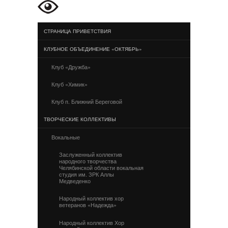
СТРАНИЦА ПРИВЕТСТВИЯ
КЛУБНОЕ ОБЪЕДИНЕНИЕ «ОКТЯБРЬ»
Клуб «Дружба»
Клуб «Химик»
Клуб п. Ближний Береговой
ТВОРЧЕСКИЕ КОЛЛЕКТИВЫ
Вокальные
Заслуженный коллектив
народного творчества
Челябинской области вокальная
студия им. ЗРК Аллы
Медведенко
Народный коллектив хор
ветеранов «Надежда»
Народный коллектив Хор