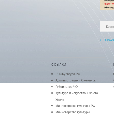
Комм
← 16.05.26
ССЫЛКИ
PROКультура.РФ
Администрация г.Снежинск
Губернатор ЧО
Культура и искусство Южного
Урала
Министерство культуры РФ
Министерство культуры