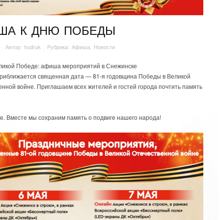
ША К ДНЮ ПОБЕДЫ
· Автор:
hudruk
· Рубрика:
Афиша
,
Новости
еликой Победе: афиша мероприятий в Снежинске
Приближается священная дата — 81-я годовщина Победы в Великой
енной войне. Приглашаем всех жителей и гостей города почтить память
е. Вместе мы сохраним память о подвиге нашего народа!