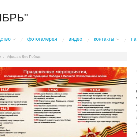
ЯБРЬ"
дство
фотогалерея
видео
контакты
па
о
/
Афиша к Дню Победы