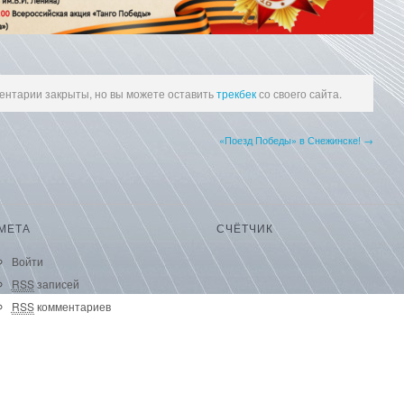
ентарии закрыты, но вы можете оставить
трекбек
со своего сайта.
«Поезд Победы» в Снежинске! →
МЕТА
СЧЁТЧИК
Войти
RSS
записей
RSS
комментариев