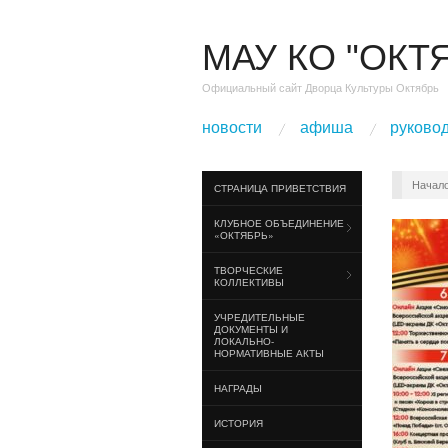
МАУ КО "ОКТ
Официальный сайт Дворца Культуры Октябрь
новости
афиша
руково
Начал
СТРАНИЦА ПРИВЕТСТВИЯ
КЛУБНОЕ ОБЪЕДИНЕНИЕ
«ОКТЯБРЬ»
ТВОРЧЕСКИЕ
КОЛЛЕКТИВЫ
УЧРЕДИТЕЛЬНЫЕ
ДОКУМЕНТЫ И
ЛОКАЛЬНО-
НОРМАТИВНЫЕ АКТЫ
НАГРАДЫ
ИСТОРИЯ