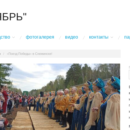
ЯБРЬ"
дство
фотогалерея
видео
контакты
па
о
/
«Поезд Победы» в Снежинске!