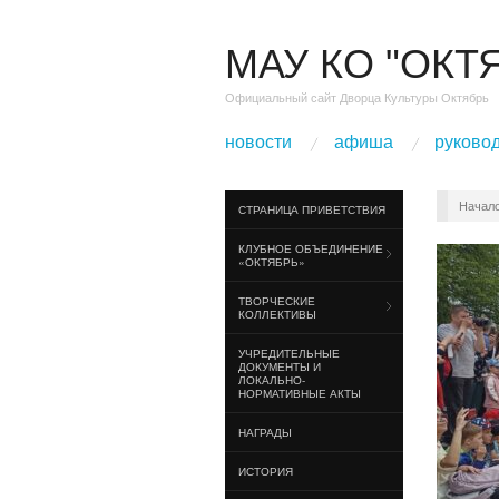
МАУ КО "ОКТ
Официальный сайт Дворца Культуры Октябрь
новости
афиша
руково
Начал
СТРАНИЦА ПРИВЕТСТВИЯ
КЛУБНОЕ ОБЪЕДИНЕНИЕ
«ОКТЯБРЬ»
ТВОРЧЕСКИЕ
КОЛЛЕКТИВЫ
УЧРЕДИТЕЛЬНЫЕ
ДОКУМЕНТЫ И
ЛОКАЛЬНО-
НОРМАТИВНЫЕ АКТЫ
НАГРАДЫ
ИСТОРИЯ