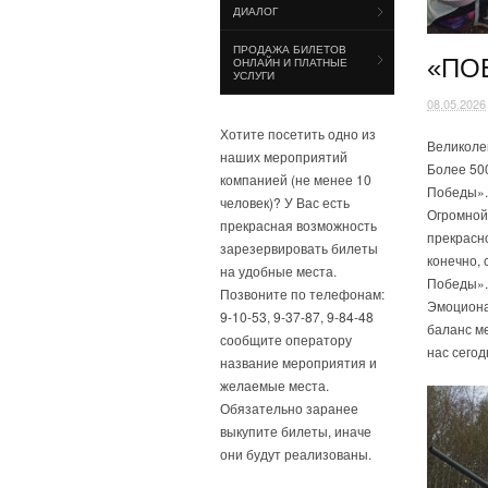
ДИАЛОГ
ПРОДАЖА БИЛЕТОВ
«ПО
ОНЛАЙН И ПЛАТНЫЕ
УСЛУГИ
08.05.2026
Хотите посетить одно из
Великоле
наших мероприятий
Более 50
компанией (не менее 10
Победы».
человек)? У Вас есть
Огромной
прекрасная возможность
прекрасно
зарезервировать билеты
конечно,
на удобные места.
Победы».
Позвоните по телефонам:
Эмоциона
9-10-53, 9-37-87, 9-84-48
баланс ме
сообщите оператору
нас сегод
название мероприятия и
желаемые места.
Обязательно заранее
выкупите билеты, иначе
они будут реализованы.