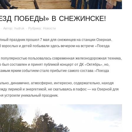
ЕЗД ПОБЕДЫ» В СНЕЖИНСКЕ!
· Автор:
hudruk
· Рубрика:
Новости
пный праздник прошел 7 мая для снежинцев на станции Озерная.
0 взрослых и детей побывали здесь вечером на встрече «Поезда
 популярностью пользовалась современная железнодорожная техника,
 был составлен и принят публикой концерт от ДК «Октябрь», но,
 самым ярким событием стало прибытие самого состава «Поезда
льно, динамично, атмосферно, интересно, содержательно, находя
жду лирикой и энергетикой, не скатываясь в пафос — на Озерной для
ня устроили уникальный праздник.