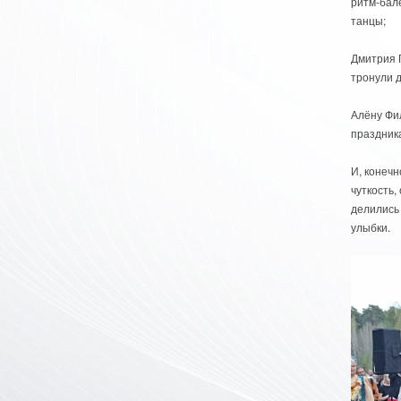
ритм‑бал
танцы;
Дмитрия 
тронули 
Алёну Фи
праздник
И, конечн
чуткость,
делились
улыбки.