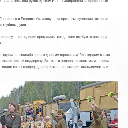
ет «Галатея» под руководством Ирины Заиграевой за прекрасные
Павлинова и Евгению Малахову — за яркие выступления, которые
до глубины души.
липпову — за ведение программы, создавшее особую атмосферу
а.
о, огромное спасибо нашим дорогим горожанам! Благодарим вас за
 отзывчивость и поддержку. За то, что подпевали знакомым песням,
 теплом своих сердец, дарили искренние эмоции, аплодисменты и