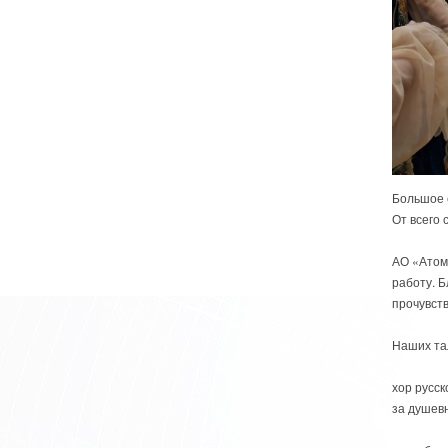
Большое с
От всего 
АО «Атом
работу. Б
прочувств
Наших та
хор русс
за душев