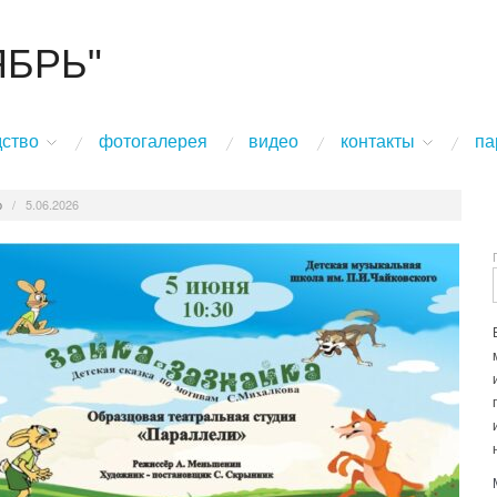
ЯБРЬ"
дство
фотогалерея
видео
контакты
па
о
/
5.06.2026