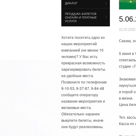
ДИАЛОГ
ПРОДАЖА БИЛЕТОВ
5.06
ОНЛАЙН И ПЛАТНЫЕ
УСЛУГИ
22.05.2026
Хотите посетить одно из
Сказка, з
наших мероприятий
компанией (не менее 10
5 июня в 
человек)? У Вас есть
спектакл
прекрасная возможность
студии «
зарезервировать билеты
на удобные места.
Знакомая
Позвоните по телефонам:
окунуться
9-10-53, 9-37-87, 9-84-48
и порой 
сообщите оператору
в жизни.
название мероприятия и
Цена биле
желаемые места.
Обязательно заранее
Тел. кассы
выкупите билеты, иначе
Касса по 
они будут реализованы.