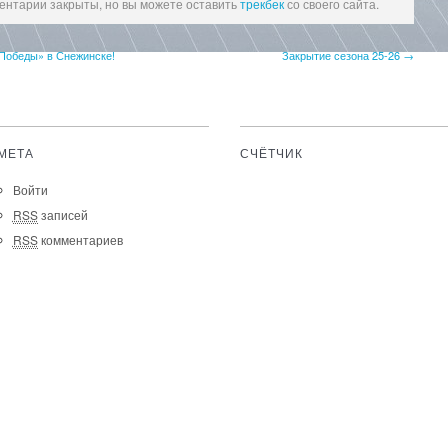
ентарии закрыты, но вы можете оставить
трекбек
со своего сайта.
Победы» в Снежинске!
Закрытие сезона 25-26 →
МЕТА
СЧЁТЧИК
Войти
RSS
записей
RSS
комментариев