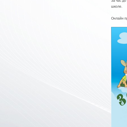
За час д
школе.
Онлайн пр