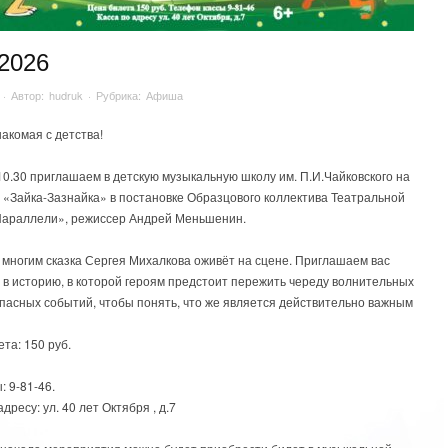
.2026
· Автор:
hudruk
· Рубрика:
Афиша
накомая с детства!
10.30 приглашаем в детскую музыкальную школу им. П.И.Чайковского на
ь «Зайка-Зазнайка» в постановке Образцового коллектива Театральной
Параллели», режиссер Андрей Меньшенин.
 многим сказка Сергея Михалкова оживёт на сцене. Приглашаем вас
 в историю, в которой героям предстоит пережить череду волнительных
опасных событий, чтобы понять, что же является действительно важным
та: 150 руб.
: 9-81-46.
адресу: ул. 40 лет Октября , д.7