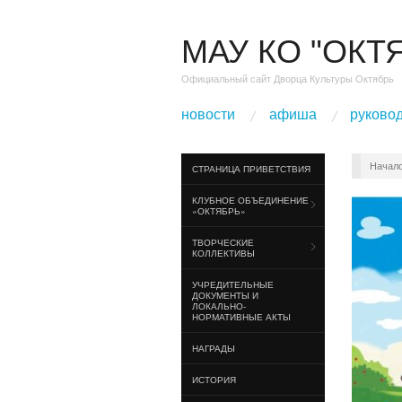
МАУ КО "ОКТ
Официальный сайт Дворца Культуры Октябрь
новости
афиша
руково
Начал
СТРАНИЦА ПРИВЕТСТВИЯ
КЛУБНОЕ ОБЪЕДИНЕНИЕ
«ОКТЯБРЬ»
ТВОРЧЕСКИЕ
КОЛЛЕКТИВЫ
УЧРЕДИТЕЛЬНЫЕ
ДОКУМЕНТЫ И
ЛОКАЛЬНО-
НОРМАТИВНЫЕ АКТЫ
НАГРАДЫ
ИСТОРИЯ