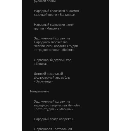
русской песни
Народный коллектив ансамбль
казачьей песни «Вольница»
Народный коллектив Фолк-
группа «Матреха»
Заслуженный коллектив
Народного творчества
Челябинской области Студия
эстрадного пения «Дебют»
Образцовый детский хор
«Тоника»
Детский вокальный
фольклорный ансамбль
«Веретёнце»
Театральные
Заслуженный коллектив
народного творчества Чел.обл.
Театр-студия «У Марины»
Народный театр оперетты
Образцовая Театральная