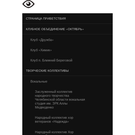
СТРАНИЦА ПРИВЕТСТВИЯ
КЛУБНОЕ ОБЪЕДИНЕНИЕ «ОКТЯБРЬ»
Клуб «Дружба»
Клуб «Химик»
Клуб п. Ближний Береговой
ТВОРЧЕСКИЕ КОЛЛЕКТИВЫ
Вокальные
Заслуженный коллектив
народного творчества
Челябинской области вокальная
студия им. ЗРК Аллы
Медведенко
Народный коллектив хор
ветеранов «Надежда»
Народный коллектив Хор