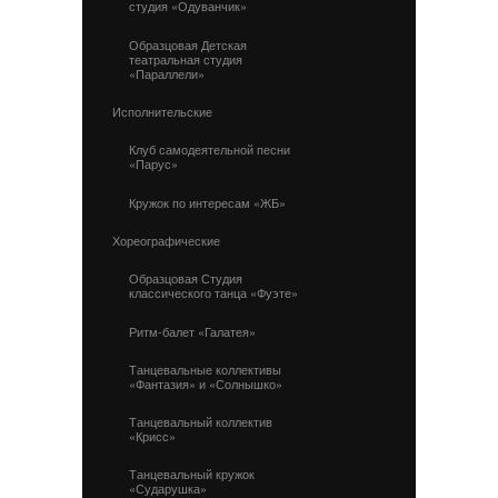
студия «Одуванчик»
Образцовая Детская
театральная студия
«Параллели»
Исполнительские
Клуб самодеятельной песни
«Парус»
Кружок по интересам «ЖБ»
Хореографические
Образцовая Студия
классического танца «Фуэте»
Ритм-балет «Галатея»
Танцевальные коллективы
«Фантазия» и «Солнышко»
Танцевальный коллектив
«Крисс»
Танцевальный кружок
«Сударушка»