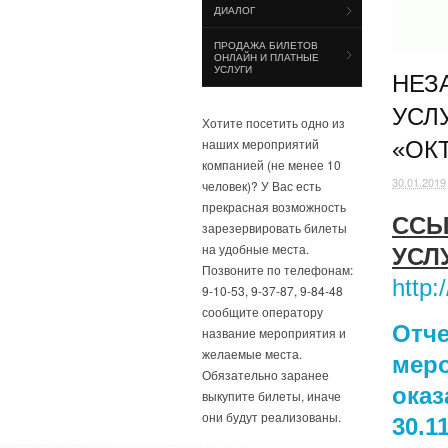
ДИАЛОГ
ПРОДАЖА БИЛЕТОВ
ОНЛАЙН И ПЛАТНЫЕ
УСЛУГИ
НЕЗ
УСЛ
Хотите посетить одно из
наших мероприятий
«ОК
компанией (не менее 10
30.01.2019
человек)? У Вас есть
прекрасная возможность
ССЫ
зарезервировать билеты
на удобные места.
УСЛ
Позвоните по телефонам:
http
9-10-53, 9-37-87, 9-84-48
сообщите оператору
Отч
название мероприятия и
желаемые места.
меро
Обязательно заранее
оказ
выкупите билеты, иначе
они будут реализованы.
30.11