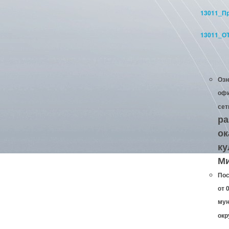
13011_Пр
13011_ОТ
Озн
офи
сет
ра
ок
ку
Ми
Пос
от 
мун
окр