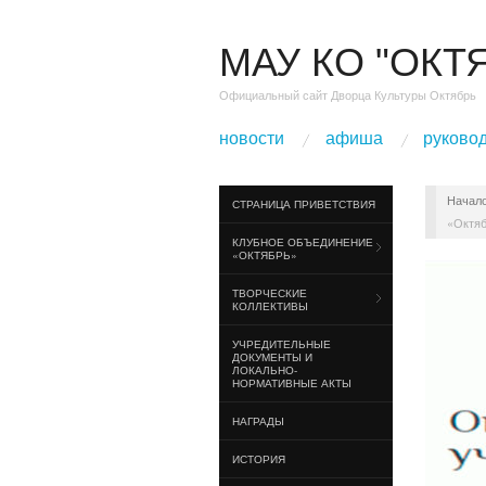
МАУ КО "ОКТ
Официальный сайт Дворца Культуры Октябрь
новости
афиша
руково
Начал
СТРАНИЦА ПРИВЕТСТВИЯ
«Октя
КЛУБНОЕ ОБЪЕДИНЕНИЕ
«ОКТЯБРЬ»
ТВОРЧЕСКИЕ
КОЛЛЕКТИВЫ
УЧРЕДИТЕЛЬНЫЕ
ДОКУМЕНТЫ И
ЛОКАЛЬНО-
НОРМАТИВНЫЕ АКТЫ
НАГРАДЫ
ИСТОРИЯ