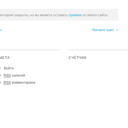
ентарии закрыты, но вы можете оставить
трекбек
со своего сайта.
S»
Ярмарка чудес →
МЕТА
СЧЁТЧИК
Войти
RSS
записей
RSS
комментариев