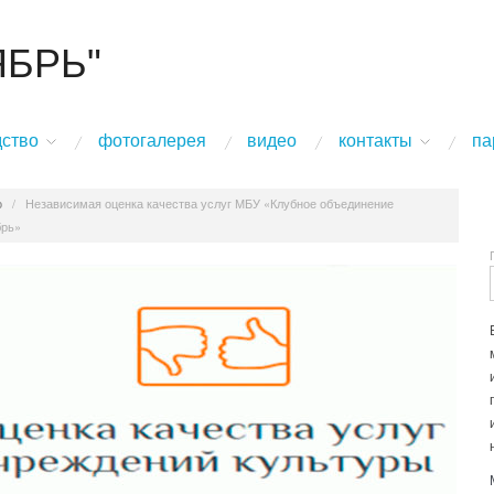
ЯБРЬ"
дство
фотогалерея
видео
контакты
па
о
/
Независимая оценка качества услуг МБУ «Клубное объединение
брь»