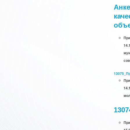
Анке
каче
объ
При
14.
мун
сов
13075_Пр
При
14.
мол
1307
При
15.