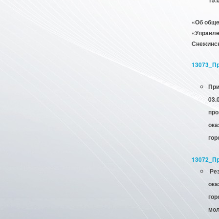
«Об обще
«Управле
Снежинс
13073_Пр
При
03.
про
ока
гор
13072_Пр
Рез
ока
гор
мол