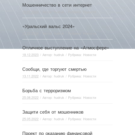
Мошенничество в сети интернет
15.07.2024
/ Автор:
hudruk
/ Рубрика:
Новости
«Уральский вальс 2024»
12.02.2024
/ Автор:
hudruk
/ Рубрика:
Новости
Отличное выступление на «Атмосфере»
18.12.2023
/ Автор:
hudruk
/ Рубрика:
Новости
Сообщи, где торгуют смертью
13.11.2022
/ Автор:
hudruk
/ Рубрика:
Новости
Борьба с терроризмом
25.08.2022
/ Автор:
hudruk
/ Рубрика:
Новости
Защити себя от мошенников
25.05.2022
/ Автор:
hudruk
/ Рубрика:
Новости
Проект по оказанию финансовой