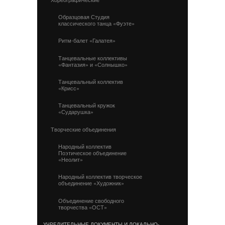
Образцовая Студия
классического танца «Фуэте»
Ритм-балет «Галатея»
Танцевальные коллективы
«Фантазия» и «Солнышко»
Танцевальный коллектив
«Крисс»
Танцевальный кружок
«Сударушка»
Творческие объединения
Народный коллектив
Поэтическое объединение
«Неолит»
Народный коллектив творческое
объединение «Художник»
Объединение свободного
творчества «ОСТ»
УЧРЕДИТЕЛЬНЫЕ ДОКУМЕНТЫ И ЛОКАЛЬНО-