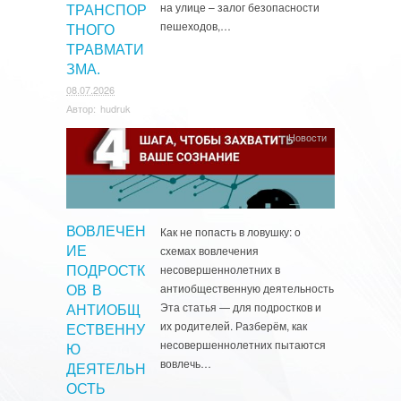
на улице – залог безопасности
ТРАНСПОР
пешеходов,…
ТНОГО
ТРАВМАТИ
ЗМА.
08.07.2026
Автор:
hudruk
Новости
ВОВЛЕЧЕН
Как не попасть в ловушку: о
схемах вовлечения
ИЕ
несовершеннолетних в
ПОДРОСТК
антиобщественную деятельность
ОВ В
Эта статья — для подростков и
АНТИОБЩ
их родителей. Разберём, как
ЕСТВЕННУ
несовершеннолетних пытаются
Ю
вовлечь…
ДЕЯТЕЛЬН
ОСТЬ