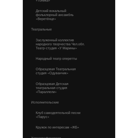
Детский вокальный
фольклорный ансамбль
«Веретёнце»
Театральные
Заслуженный коллектив
народного творчества Чел.обл.
Театр-студия «У Марины»
Народный театр оперетты
Образцовая Театральная
студия «Одуванчик»
Образцовая Детская
театральная студия
«Параллели»
Исполнительские
Клуб самодеятельной песни
«Парус»
Кружок по интересам «ЖБ»
Хореографические