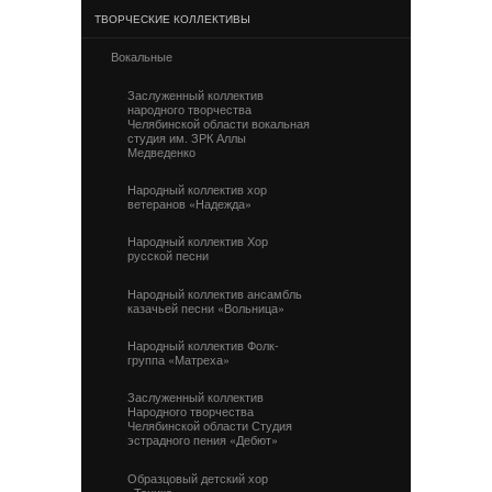
ТВОРЧЕСКИЕ КОЛЛЕКТИВЫ
Вокальные
Заслуженный коллектив
народного творчества
Челябинской области вокальная
студия им. ЗРК Аллы
Медведенко
Народный коллектив хор
ветеранов «Надежда»
Народный коллектив Хор
русской песни
Народный коллектив ансамбль
казачьей песни «Вольница»
Народный коллектив Фолк-
группа «Матреха»
Заслуженный коллектив
Народного творчества
Челябинской области Студия
эстрадного пения «Дебют»
Образцовый детский хор
«Тоника»