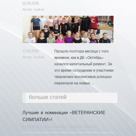
02.06.2026
Автор:
hudruk
Новости
17.03.2026
Прошло полтора месяца с того
Автор:
hudruk
времени, как в ДК «Октябрь»
начался капитальный ремонт. За
это время сотрудники и участники
творческих коллективов успешно
переехали на новые…
больше статей
Лучшие в номинации «ВЕТЕРАНСКИЕ
СИМПАТИИ»!
01.03.2025
/ Автор:
hudruk
/ Рубрика:
Новости